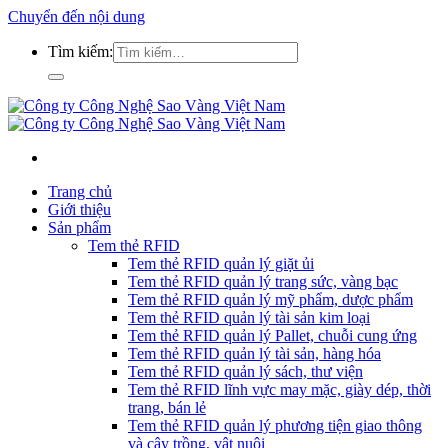
Chuyển đến nội dung
Tìm kiếm:
Trang chủ
Giới thiệu
Sản phẩm
Tem thẻ RFID
Tem thẻ RFID quản lý giặt ủi
Tem thẻ RFID quản lý trang sức, vàng bạc
Tem thẻ RFID quản lý mỹ phẩm, dược phẩm
Tem thẻ RFID quản lý tài sản kim loại
Tem thẻ RFID quản lý Pallet, chuỗi cung ứng
Tem thẻ RFID quản lý tài sản, hàng hóa
Tem thẻ RFID quản lý sách, thư viện
Tem thẻ RFID lĩnh vực may mặc, giày dép, thời
trang, bán lẻ
Tem thẻ RFID quản lý phương tiện giao thông
và cây trồng, vật nuôi