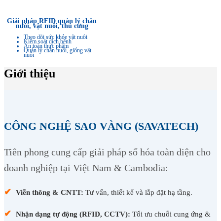
Giải pháp RFID quản lý chăn
nuôi, vật nuôi, thú cưng
Theo dõi sức khỏe vật nuôi
Kiểm soát dịch bệnh
An toàn thực phẩm
Quản lý chăn nuôi, giống vật
nuôi
Giới thiệu
CÔNG NGHỆ SAO VÀNG (SAVATECH)
Tiên phong cung cấp giải pháp số hóa toàn diện cho
doanh nghiệp tại Việt Nam & Cambodia:
✔
Viễn thông & CNTT:
Tư vấn, thiết kế và lắp đặt hạ tầng.
✔
Nhận dạng tự động (RFID, CCTV):
Tối ưu chuỗi cung ứng &