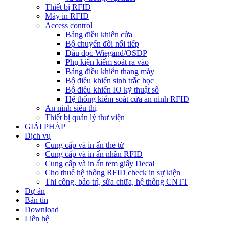
Thiết bị RFID
Máy in RFID
Access control
Bảng điều khiển cửa
Bộ chuyển đổi nối tiếp
Đầu đọc Wiegand/OSDP
Phụ kiện kiểm soát ra vào
Bảng điều khiển thang máy
Bộ điều khiển sinh trắc học
Bộ điều khiển IO kỹ thuật số
Hệ thống kiểm soát cửa an ninh RFID
An ninh siêu thị
Thiết bị quản lý thư viện
GIẢI PHÁP
Dịch vụ
Cung cấp và in ấn thẻ từ
Cung cấp và in ấn nhãn RFID
Cung cấp và in ấn tem giấy Decal
Cho thuê hệ thống RFID check in sự kiện
Thi công, bảo trì, sửa chữa, hệ thống CNTT
Dự án
Bản tin
Download
Liên hệ