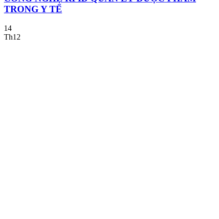
TRONG Y TẾ
14
Th12