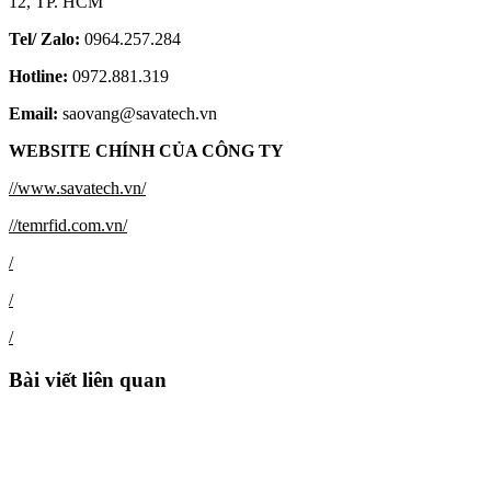
12, TP. HCM
Tel/ Zalo:
0964.257.284
Hotline:
0972.881.319
Email:
saovang@savatech.vn
WEBSITE CHÍNH CỦA CÔNG TY
//www.savatech.vn/
//temrfid.com.vn/
/
/
/
Bài viết liên quan