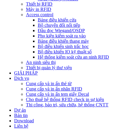
Thiết bị RFID
Máy in RFID
Access control
Bảng điều khiển cửa
Bộ chuyển đổi nối tiếp
Đầu đọc Wiegand/OSDP
Phụ kiện kiểm soát ra vào
Bảng điều khiển thang máy
Bộ điều khiển sinh trắc học
Bộ điều khiển IO kỹ thuật số
Hệ thống kiểm soát cửa an ninh RFID
An ninh siêu thị
Thiết bị quản lý thư viện
GIẢI PHÁP
Dịch vụ
Cung cấp và in ấn thẻ từ
Cung cấp và in ấn nhãn RFID
Cung cấp và in ấn tem giấy Decal
Cho thuê hệ thống RFID check in sự kiện
Thi công, bảo trì, sửa chữa, hệ thống CNTT
Dự án
Bản tin
Download
Liên hệ