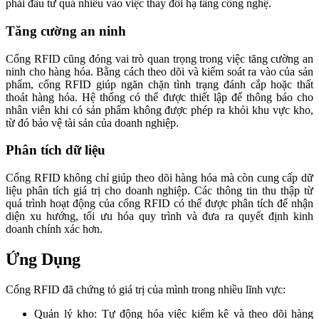
phải đầu tư quá nhiều vào việc thay đổi hạ tầng công nghệ.
Tăng cường an ninh
Cổng RFID cũng đóng vai trò quan trọng trong việc tăng cường an
ninh cho hàng hóa. Bằng cách theo dõi và kiểm soát ra vào của sản
phẩm, cổng RFID giúp ngăn chặn tình trạng đánh cắp hoặc thất
thoát hàng hóa. Hệ thống có thể được thiết lập để thông báo cho
nhân viên khi có sản phẩm không được phép ra khỏi khu vực kho,
từ đó bảo vệ tài sản của doanh nghiệp.
Phân tích dữ liệu
Cổng RFID không chỉ giúp theo dõi hàng hóa mà còn cung cấp dữ
liệu phân tích giá trị cho doanh nghiệp. Các thông tin thu thập từ
quá trình hoạt động của cổng RFID có thể được phân tích để nhận
diện xu hướng, tối ưu hóa quy trình và đưa ra quyết định kinh
doanh chính xác hơn.
Ứng Dụng
Cổng RFID đã chứng tỏ giá trị của mình trong nhiều lĩnh vực:
Quản lý kho: Tự động hóa việc kiểm kê và theo dõi hàng