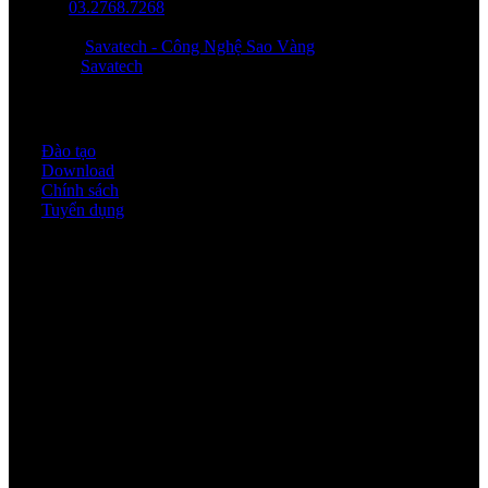
Hotline:
03.2768.7268
Email: saovang@savatech.vn
Facebook:
Savatech - Công Nghệ Sao Vàng
YouTube:
Savatech
Quy định & Chính sách
Đào tạo
Download
Chính sách
Tuyển dụng
Thời gian làm việc
Thứ 2 - thứ 6: 8:00AM - 17:00PM
Thứ 7: 8:00AM - 12:00AM
Về chúng tôi
Công Ty Công Nghệ
Sao Vàng Việt Nam
Địa chỉ: Địa chỉ: Tầng trệt, Tòa Nhà 8, Công Viên Phần Mềm Quang Trung,