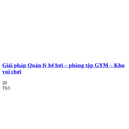
Giải pháp Quản lý bể bơi – phòng tập GYM – Khu
vui chơi
20
Th3