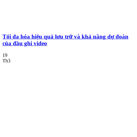
Tối đa hóa hiệu quả lưu trữ và khả năng dự đoán
của đầu ghi video
19
Th3