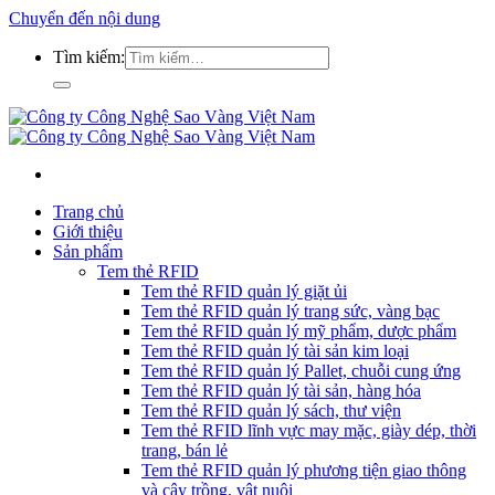
Chuyển đến nội dung
Tìm kiếm:
Trang chủ
Giới thiệu
Sản phẩm
Tem thẻ RFID
Tem thẻ RFID quản lý giặt ủi
Tem thẻ RFID quản lý trang sức, vàng bạc
Tem thẻ RFID quản lý mỹ phẩm, dược phẩm
Tem thẻ RFID quản lý tài sản kim loại
Tem thẻ RFID quản lý Pallet, chuỗi cung ứng
Tem thẻ RFID quản lý tài sản, hàng hóa
Tem thẻ RFID quản lý sách, thư viện
Tem thẻ RFID lĩnh vực may mặc, giày dép, thời
trang, bán lẻ
Tem thẻ RFID quản lý phương tiện giao thông
và cây trồng, vật nuôi