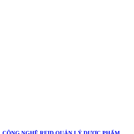
CÔNG NGHỆ RFID QUẢN LÝ DƯỢC PHẨM