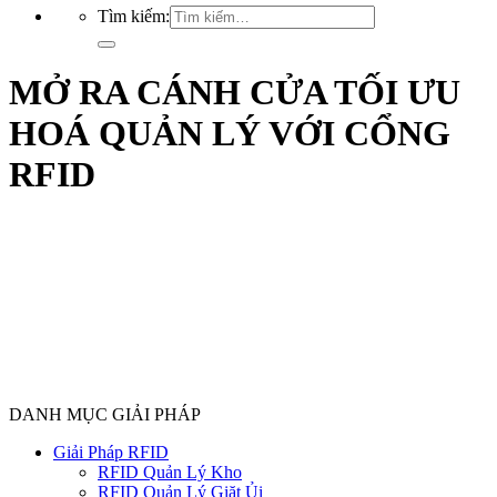
Tìm kiếm:
MỞ RA CÁNH CỬA TỐI ƯU
HOÁ QUẢN LÝ VỚI CỔNG
RFID
DANH MỤC GIẢI PHÁP
Giải Pháp RFID
RFID Quản Lý Kho
RFID Quản Lý Giặt Ủi