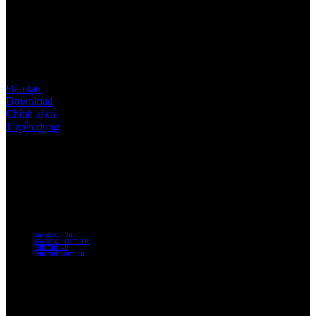
Quy định & Chính sách
Đào tạo
Download
Chính sách
Tuyển dụng
Thời gian làm việc
Thứ 2 - thứ 6: 8:00AM - 17:00PM
Thứ 7: 8:00AM - 12:00AM
Website Chính Của Công Ty
savatech.vn
savatech.com.vn
temrfid.vn
temrfid.com.vn
Về chúng tôi