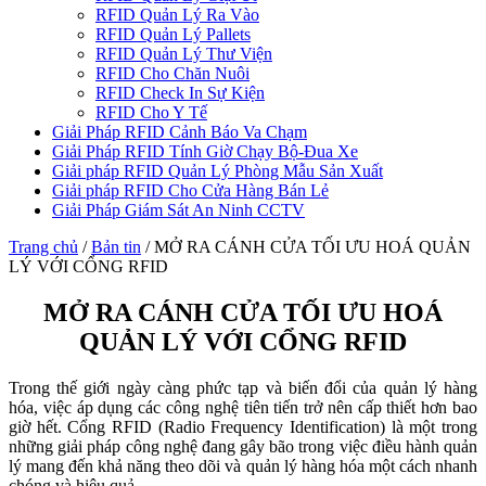
RFID Quản Lý Ra Vào
RFID Quản Lý Pallets
RFID Quản Lý Thư Viện
RFID Cho Chăn Nuôi
RFID Check In Sự Kiện
RFID Cho Y Tế
Giải Pháp RFID Cảnh Báo Va Chạm
Giải Pháp RFID Tính Giờ Chạy Bộ-Đua Xe
Giải pháp RFID Quản Lý Phòng Mẫu Sản Xuất
Giải pháp RFID Cho Cửa Hàng Bán Lẻ
Giải Pháp Giám Sát An Ninh CCTV
Trang chủ
/
Bản tin
/
MỞ RA CÁNH CỬA TỐI ƯU HOÁ QUẢN
LÝ VỚI CỔNG RFID
MỞ RA CÁNH CỬA TỐI ƯU HOÁ
QUẢN LÝ VỚI CỔNG RFID
Trong thế giới ngày càng phức tạp và biến đổi của quản lý hàng
hóa, việc áp dụng các công nghệ tiên tiến trở nên cấp thiết hơn bao
giờ hết. Cổng RFID (Radio Frequency Identification) là một trong
những giải pháp công nghệ đang gây bão trong việc điều hành quản
lý mang đến khả năng theo dõi và quản lý hàng hóa một cách nhanh
chóng và hiệu quả.