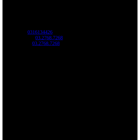
Công Ty Công Nghệ
Sao Vàng Việt Nam
Địa chỉ: Địa chỉ: Tầng trệt, Tòa Nhà 8, Công Viên Phần Mềm
Quang Trung, Phường Trung Mỹ Tây, HCM.
MST:
0316134426
Tel/ Zalo:
03.2768.7268
Hotline:
03.2768.7268
Email: saovang@savatech.vn
Facebook
Youtube