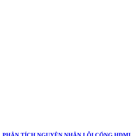
PHÂN TÍCH NGUYÊN NHÂN LỖI CỔNG HDMI