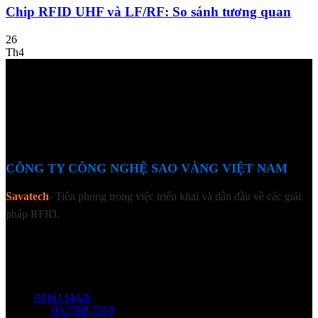
Chip RFID UHF và LF/RF: So sánh tương quan
26
Th4
CÔNG TY CÔNG NGHỆ SAO VÀNG VIỆT NAM
Savatech
- Tiên phong trong việc triển khai và dẫn đầu về các giải
pháp RFID.
LIÊN HỆ
Địa chỉ: Tầng trệt, Tòa Nhà 8, Công Viên Phần Mềm Quang Trung,
Phường Trung Mỹ Tây, HCM.
MST:
0316134426
Tel/ Zalo:
03.2768.7268