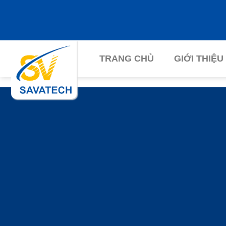
Chuyển
đến
nội
dung
TRANG CHỦ
GIỚI THIỆU