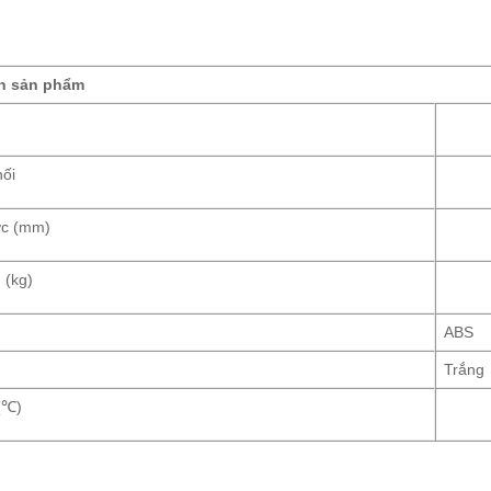
n sản phẩm
nối
ớc (mm)
 (kg)
ABS
Trắng
(℃)