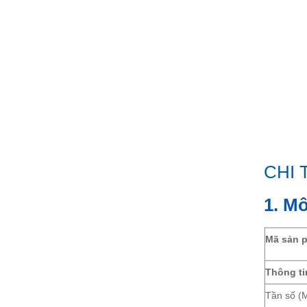
CHI 
1
. M
Mã sản 
Thông ti
Tần số (