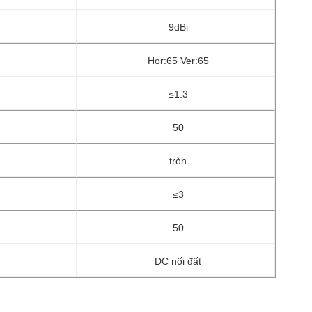
9dBi
Hor:65 Ver:65
≤1.3
50
tròn
≤3
50
DC nối đất