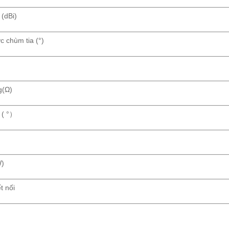
(dBi)
c chùm tia (°)
g(Ω)
 ( °）
)
)
t nối