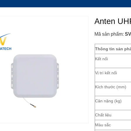
Anten UH
Mã sản phẩm:
SV
Thông tin sản ph
Kết nối
Vị trí kết nối
Kích thước (mm)
Cân nặng (kg)
Chất liệu
Màu sắc