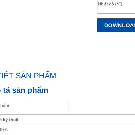
Nhiệt độ (℃)
DOWNLOA
TIẾT SẢN PHẨM
ô tả sản phẩm
phẩm
n kỹ thuật
MHz)