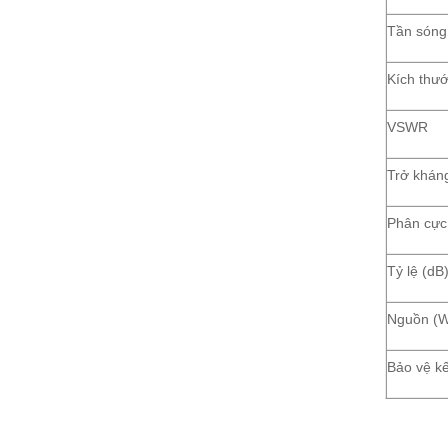
Tần sóng 
Kích thướ
VSWR
Trở khán
Phân cực
Tỷ lệ (dB
Nguồn (W
Bảo vệ kế