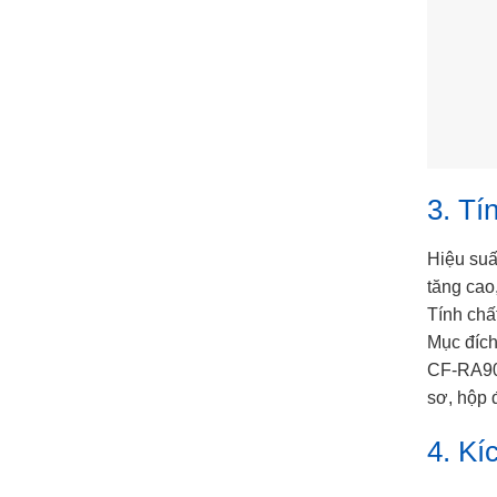
3. Tí
Hiệu suấ
tăng cao,
Tính chấ
Mục đích
CF-RA900
sơ, hộp 
4. Kí