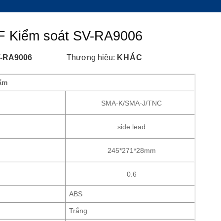
F Kiểm soát SV-RA9006
-RA9006
Thương hiệu:
KHÁC
ẩm
SMA-K/SMA-J/TNC
side lead
245*271*28mm
0.6
ABS
Trắng