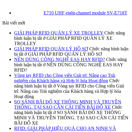
E710 UHF eight-channel module SV-E718T
Bài viết mới
GIẢI PHÁP RFID QUẢN LÝ XE TROLLEY
Chức năng
bình luận bị tắt
ở GIẢI PHÁP RFID QUẢN LÝ XE
TROLLEY
GIẢI PHÁP RFID QUẢN LÝ HỒ SƠ
Chức năng bình luận
bị tắt
ở GIẢI PHÁP RFID QUẢN LÝ HỒ SƠ
NÊN DÙNG CÔNG NGHỆ EAS HAY RFID?
Chức năng
bình luận bị tắt
ở NÊN DÙNG CÔNG NGHỆ EAS HAY
RFID?
Vòng tay RFID cho Công viên Giải trí: Nâng cao Trải
nghiệm của Khách hàng và Hợp lý hóa Hoạt động
Chức
năng bình luận bị tắt
ở Vòng tay RFID cho Công viên Giải
trí: Nâng cao Trải nghiệm của Khách hàng và Hợp lý hóa
Hoạt động
SO SÁNH BÃI ĐỔ XE THÔNG MINH VÀ TRUYỀN
THỐNG. TẠI SAO CẦN CẢI TIẾN BÃI ĐỖ XE
Chức
năng bình luận bị tắt
ở SO SÁNH BÃI ĐỔ XE THÔNG
MINH VÀ TRUYỀN THỐNG. TẠI SAO CẦN CẢI TIẾN
BÃI ĐỖ XE
RFID: GIẢI PHÁP HIỆU QUẢ CHO AN NINH VÀ