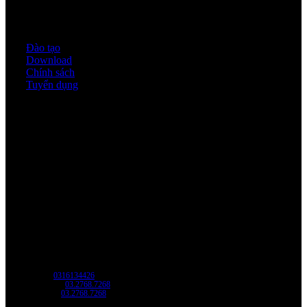
Quy định & Chính sách
Đào tạo
Download
Chính sách
Tuyển dụng
Thời gian làm việc
Thứ 2 - thứ 6: 8:00AM - 17:00PM
Thứ 7: 8:00AM - 12:00AM
Về chúng tôi
Công Ty Công Nghệ
Sao Vàng Việt Nam
Địa chỉ: Địa chỉ: Tầng trệt, Tòa Nhà 8, Công Viên Phần Mềm Quang Trung,
Phường Trung Mỹ Tây, HCM.
MST:
0316134426
Tel/ Zalo:
03.2768.7268
Hotline:
03.2768.7268
Email: saovang@savatech.vn