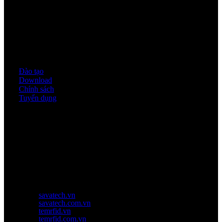
Quy định & Chính sách
Đào tạo
Download
Chính sách
Tuyển dụng
Thời gian làm việc
Thứ 2 - thứ 6: 8:00AM - 17:00PM
Thứ 7: 8:00AM - 12:00AM
Website Chính Của Công Ty
savatech.vn
savatech.com.vn
temrfid.vn
temrfid.com.vn