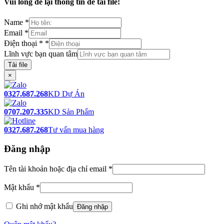
Vui lòng để lại thông tin để tải file!
Name
*
Email
*
Điện thoại *
*
Lĩnh vực bạn quan tâm
Tải file
×
0327.687.268
KD Dự Án
0707.207.335
KD Sản Phẩm
0327.687.268
Tư vấn mua hàng
Đăng nhập
Tên tài khoản hoặc địa chỉ email
*
Mật khẩu
*
Ghi nhớ mật khẩu
Đăng nhập