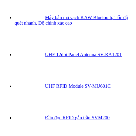
Máy bắn mã vạch KAW Bluetooth, Tốc độ
quét nhanh, Độ chính xác cao
UHF 12dbi Panel Antenna SV-RA1201
UHF RFID Module SV-MU601C
Đầu đọc RFID gắn trần SVM200