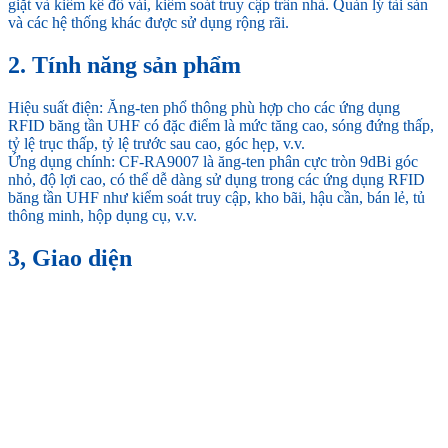
giặt và kiểm kê đồ vải, kiểm soát truy cập trần nhà. Quản lý tài sản
và các hệ thống khác được sử dụng rộng rãi.
2. Tính năng sản phẩm
Hiệu suất điện: Ăng-ten phổ thông phù hợp cho các ứng dụng
RFID băng tần UHF có đặc điểm là mức tăng cao, sóng đứng thấp,
tỷ lệ trục thấp, tỷ lệ trước sau cao, góc hẹp, v.v. ​
Ứng dụng chính: CF-RA9007 là ăng-ten phân cực tròn 9dBi góc
nhỏ, độ lợi cao, có thể dễ dàng sử dụng trong các ứng dụng RFID
băng tần UHF như kiểm soát truy cập, kho bãi, hậu cần, bán lẻ, tủ
thông minh, hộp dụng cụ, v.v.
3, Giao diện