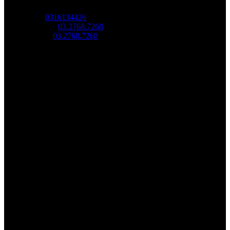
Quang Trung, Phường Trung Mỹ Tây, HCM.
MST:
0316134426
Tel/ Zalo:
03.2768.7268
Hotline:
03.2768.7268
Email: saovang@savatech.vn
Facebook
Youtube