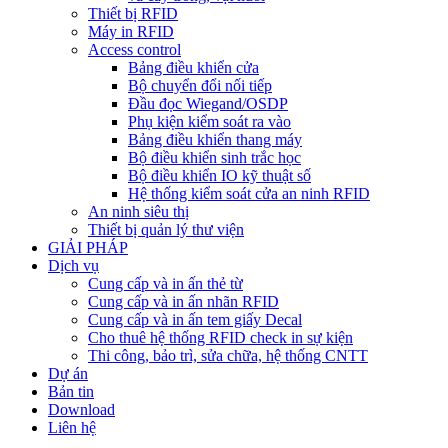
Thiết bị RFID
Máy in RFID
Access control
Bảng điều khiển cửa
Bộ chuyển đổi nối tiếp
Đầu đọc Wiegand/OSDP
Phụ kiện kiểm soát ra vào
Bảng điều khiển thang máy
Bộ điều khiển sinh trắc học
Bộ điều khiển IO kỹ thuật số
Hệ thống kiểm soát cửa an ninh RFID
An ninh siêu thị
Thiết bị quản lý thư viện
GIẢI PHÁP
Dịch vụ
Cung cấp và in ấn thẻ từ
Cung cấp và in ấn nhãn RFID
Cung cấp và in ấn tem giấy Decal
Cho thuê hệ thống RFID check in sự kiện
Thi công, bảo trì, sửa chữa, hệ thống CNTT
Dự án
Bản tin
Download
Liên hệ