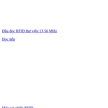
Đầu đọc RFID thư viện 13,56 MHz
Đọc tiếp
Máy soi chiếu RFID