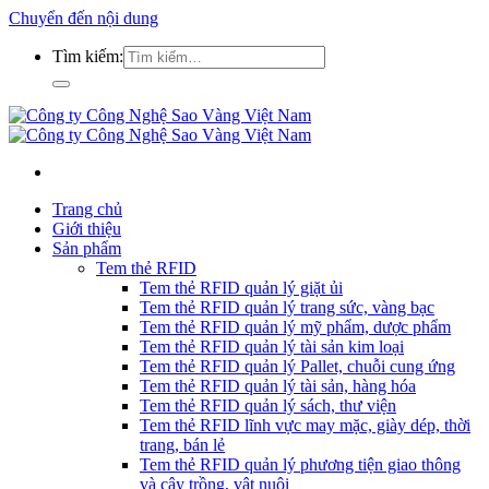
Chuyển đến nội dung
Tìm kiếm:
Trang chủ
Giới thiệu
Sản phẩm
Tem thẻ RFID
Tem thẻ RFID quản lý giặt ủi
Tem thẻ RFID quản lý trang sức, vàng bạc
Tem thẻ RFID quản lý mỹ phẩm, dược phẩm
Tem thẻ RFID quản lý tài sản kim loại
Tem thẻ RFID quản lý Pallet, chuỗi cung ứng
Tem thẻ RFID quản lý tài sản, hàng hóa
Tem thẻ RFID quản lý sách, thư viện
Tem thẻ RFID lĩnh vực may mặc, giày dép, thời
trang, bán lẻ
Tem thẻ RFID quản lý phương tiện giao thông
và cây trồng, vật nuôi