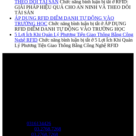
THEO DÕI TÀI SẢN
Chức năng bình luận bị tắt
ở RFID:
GIẢI PHÁP HIỆU QUẢ CHO AN NINH VÀ THEO DÕI
TÀI SẢN
ÁP DỤNG RFID ĐIỂM DANH TỰ ĐỘNG VÀO
TRƯỜNG HỌC
Chức năng bình luận bị tắt
ở ÁP DỤNG
RFID ĐIỂM DANH TỰ ĐỘNG VÀO TRƯỜNG HỌC
5 Lợi Ích Khi Quản Lý Phương Tiện Giao Thông Bằng Công
Nghệ RFID
Chức năng bình luận bị tắt
ở 5 Lợi Ích Khi Quản
Lý Phương Tiện Giao Thông Bằng Công Nghệ RFID
Về chúng tôi
Công Ty Công Nghệ
Sao Vàng Việt Nam
Địa chỉ: Tầng trệt, Tòa Nhà 8, Công Viên Phần Mềm Quang
Trung, Phường Trung Mỹ Tây, HCM.
MST:
0316134426
Tel/ Zalo:
03.2768.7268
Hotline:
03.2768.7268