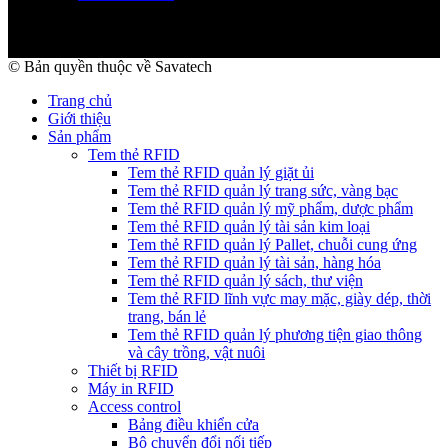
© Bản quyền thuộc về Savatech
Trang chủ
Giới thiệu
Sản phẩm
Tem thẻ RFID
Tem thẻ RFID quản lý giặt ủi
Tem thẻ RFID quản lý trang sức, vàng bạc
Tem thẻ RFID quản lý mỹ phẩm, dược phẩm
Tem thẻ RFID quản lý tài sản kim loại
Tem thẻ RFID quản lý Pallet, chuỗi cung ứng
Tem thẻ RFID quản lý tài sản, hàng hóa
Tem thẻ RFID quản lý sách, thư viện
Tem thẻ RFID lĩnh vực may mặc, giày dép, thời
trang, bán lẻ
Tem thẻ RFID quản lý phương tiện giao thông
và cây trồng, vật nuôi
Thiết bị RFID
Máy in RFID
Access control
Bảng điều khiển cửa
Bộ chuyển đổi nối tiếp