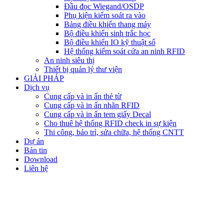
Đầu đọc Wiegand/OSDP
Phụ kiện kiểm soát ra vào
Bảng điều khiển thang máy
Bộ điều khiển sinh trắc học
Bộ điều khiển IO kỹ thuật số
Hệ thống kiểm soát cửa an ninh RFID
An ninh siêu thị
Thiết bị quản lý thư viện
GIẢI PHÁP
Dịch vụ
Cung cấp và in ấn thẻ từ
Cung cấp và in ấn nhãn RFID
Cung cấp và in ấn tem giấy Decal
Cho thuê hệ thống RFID check in sự kiện
Thi công, bảo trì, sửa chữa, hệ thống CNTT
Dự án
Bản tin
Download
Liên hệ