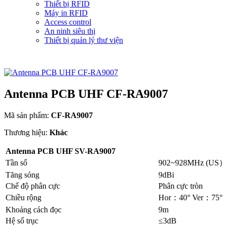
Thiết bị RFID
Máy in RFID
Access control
An ninh siêu thị
Thiết bị quản lý thư viện
Antenna PCB UHF CF-RA9007
Mã sản phẩm:
CF-RA9007
Thương hiệu:
Khác
Antenna PCB UHF SV-RA9007
Tần số
902~928MHz (US
Tăng sóng
9dBi
Chế độ phân cực
Phân cực tròn
Chiều rộng
Hor：40° Ver：75°
Khoảng cách đọc
9m
Hệ số trục
≤3dB