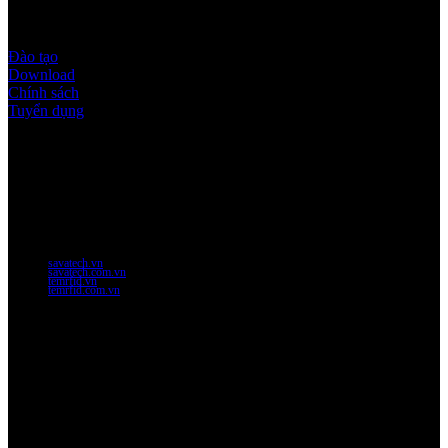
Quy định & Chính sách
Đào tạo
Download
Chính sách
Tuyển dụng
Thời gian làm việc
Thứ 2 - thứ 6: 8:00AM - 17:00PM
Thứ 7: 8:00AM - 12:00AM
Website Chính Của Công Ty
savatech.vn
savatech.com.vn
temrfid.vn
temrfid.com.vn
Về chúng tôi
Công Ty Công Nghệ
Sao Vàng Việt Nam
Địa chỉ: Địa chỉ: Tầng trệt, Tòa Nhà 8, Công Viên Phần Mềm