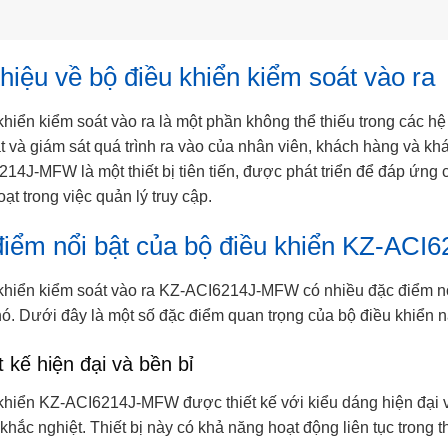
thiệu về bộ điều khiển kiểm soát vào ra
khiển kiểm soát vào ra là một phần không thể thiếu trong các h
t và giám sát quá trình ra vào của nhân viên, khách hàng và kh
14J-MFW là một thiết bị tiên tiến, được phát triển để đáp ứng 
oạt trong việc quản lý truy cập.
iểm nổi bật của bộ điều khiển KZ-AC
khiển kiểm soát vào ra KZ-ACI6214J-MFW có nhiều đặc điểm nổi
 nó. Dưới đây là một số đặc điểm quan trọng của bộ điều khiển n
t kế hiện đại và bền bỉ
khiển KZ-ACI6214J-MFW được thiết kế với kiểu dáng hiện đại v
 khắc nghiệt. Thiết bị này có khả năng hoạt động liên tục trong 