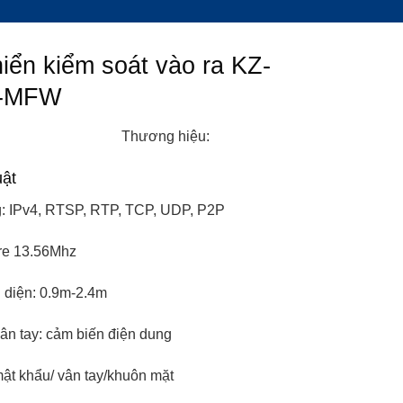
hiển kiểm soát vào ra KZ-
J-MFW
Thương hiệu:
uật
: IPv4, RTSP, RTP, TCP, UDP, P2P
are 13.56Mhz
 diện: 0.9m-2.4m
ân tay: cảm biến điện dung
ật khẩu/ vân tay/khuôn mặt