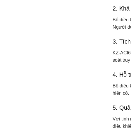
2. Khả
Bộ điều 
Người dù
3. Tíc
KZ-ACI62
soát tru
4. Hỗ 
Bộ điều 
hiện có.
5. Quản
Với tính
điều khi