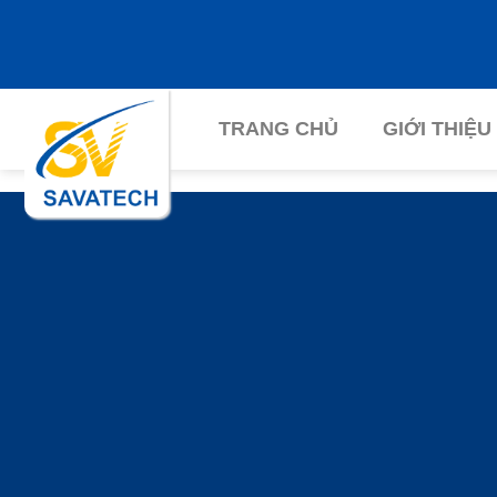
Chuyển
đến
nội
dung
TRANG CHỦ
GIỚI THIỆU