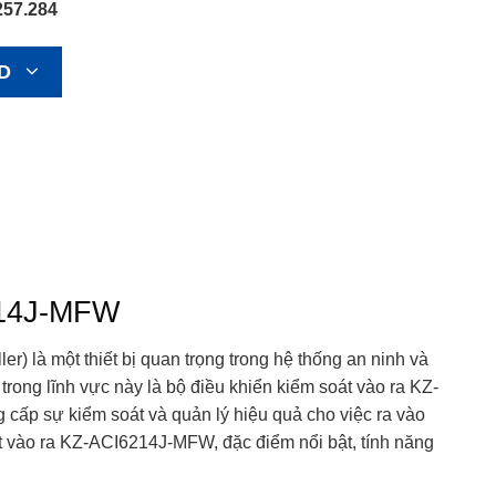
257.284
D
214J-MFW
er) là một thiết bị quan trọng trong hệ thống an ninh và
rong lĩnh vực này là bộ điều khiển kiểm soát vào ra KZ-
 cấp sự kiểm soát và quản lý hiệu quả cho việc ra vào
oát vào ra KZ-ACI6214J-MFW, đặc điểm nổi bật, tính năng