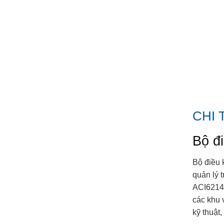
CHI 
Bộ đ
Bộ điều k
quản lý 
ACI6214J
các khu 
kỹ thuật,