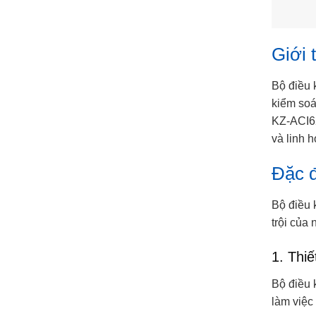
Giới 
Bộ điều 
kiểm soá
KZ-ACI62
và linh h
Đặc đ
Bộ điều 
trội của
1. Thiế
Bộ điều 
làm việc