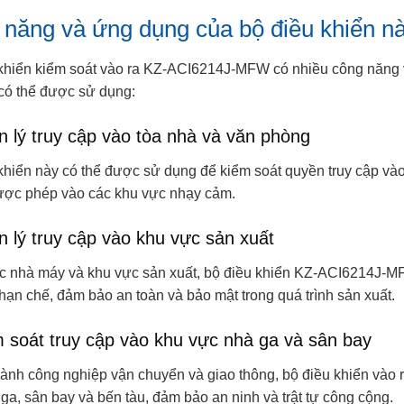
năng và ứng dụng của bộ điều khiển n
khiển kiểm soát vào ra KZ-ACI6214J-MFW có nhiều công năng v
có thể được sử dụng:
n lý truy cập vào tòa nhà và văn phòng
khiển này có thể được sử dụng để kiểm soát quyền truy cập và
ợc phép vào các khu vực nhạy cảm.
n lý truy cập vào khu vực sản xuất
c nhà máy và khu vực sản xuất, bộ điều khiển KZ-ACI6214J-MF
hạn chế, đảm bảo an toàn và bảo mật trong quá trình sản xuất.
m soát truy cập vào khu vực nhà ga và sân bay
ành công nghiệp vận chuyển và giao thông, bộ điều khiển vào ra
ga, sân bay và bến tàu, đảm bảo an ninh và trật tự công cộng.