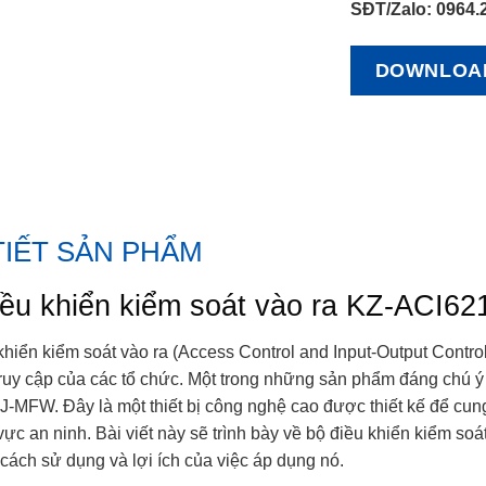
SĐT/Zalo: 0964.
DOWNLOA
TIẾT SẢN PHẨM
iều khiển kiểm soát vào ra KZ-ACI6
hiển kiểm soát vào ra (Access Control and Input-Output Controll
truy cập của các tổ chức. Một trong những sản phẩm đáng chú ý t
-MFW. Đây là một thiết bị công nghệ cao được thiết kế để cung
vực an ninh. Bài viết này sẽ trình bày về bộ điều khiển kiểm s
 cách sử dụng và lợi ích của việc áp dụng nó.