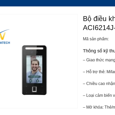
Bộ điều k
ACI6214
Mã sản phẩm:
Thông số kỹ th
– Giao thức mạng
– Hỗ trợ thẻ: Mif
– Chiều cao nhận
– Loại cảm biến v
– Mở khóa: Thẻ/m