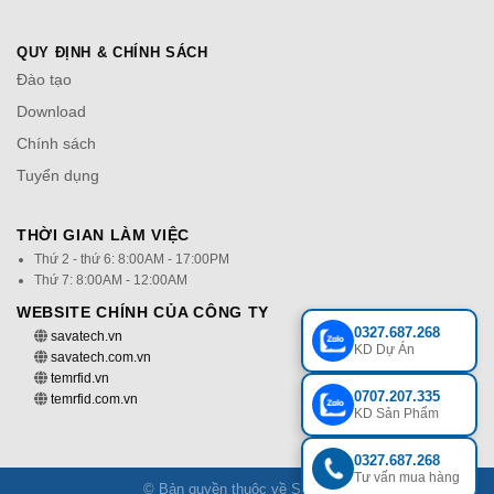
QUY ĐỊNH & CHÍNH SÁCH
Đào tạo
Download
Chính sách
Tuyển dụng
THỜI GIAN LÀM VIỆC
Thứ 2 - thứ 6: 8:00AM - 17:00PM
Thứ 7: 8:00AM - 12:00AM
WEBSITE CHÍNH CỦA CÔNG TY
0327.687.268
savatech.vn
KD Dự Án
savatech.com.vn
temrfid.vn
0707.207.335
temrfid.com.vn
KD Sản Phẩm
0327.687.268
Tư vấn mua hàng
© Bản quyền thuộc về Savatech