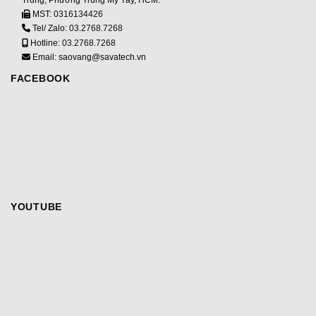
Trung, Phường Trung Mỹ Tây, HCM.
MST:
0316134426
Tel/ Zalo:
03.2768.7268
Hotline:
03.2768.7268
Email: saovang@savatech.vn
FACEBOOK
YOUTUBE