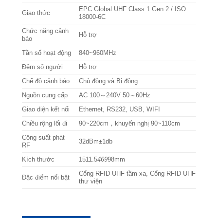
EPC Global UHF Class 1 Gen 2 / ISO
Giao thức
18000-6C
Chức năng cảnh
Hỗ trợ
báo
Tần số hoạt động
840~960MHz
Đếm số người
Hỗ trợ
Chế độ cảnh báo
Chủ động và Bị động
Nguồn cung cấp
AC 100～240V 50～60Hz
Giao diện kết nối
Ethernet, RS232, USB, WIFI
Chiều rộng lối đi
90~220cm，khuyến nghị 90~110cm
Công suất phát
32dBm±1db
RF
Kích thước
1511.5
469
98mm
Cổng RFID UHF tầm xa, Cổng RFID UHF
Đặc điểm nổi bật
thư viện