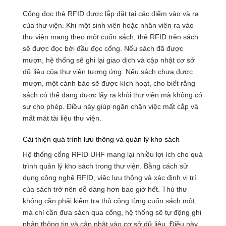
Cổng đọc thẻ RFID được lắp đặt tại các điểm vào và ra
của thư viện. Khi một sinh viên hoặc nhân viên ra vào
thư viện mang theo một cuốn sách, thẻ RFID trên sách
sẽ được đọc bởi đầu đọc cổng. Nếu sách đã được
mượn, hệ thống sẽ ghi lại giao dịch và cập nhật cơ sở
dữ liệu của thư viện tương ứng. Nếu sách chưa được
mượn, một cảnh báo sẽ được kích hoạt, cho biết rằng
sách có thể đang được lấy ra khỏi thư viện mà không có
sự cho phép. Điều này giúp ngăn chặn việc mất cắp và
mất mát tài liệu thư viện.
Cải thiện quá trình lưu thông và quản lý kho sách
Hệ thống cổng RFID UHF mang lại nhiều lợi ích cho quá
trình quản lý kho sách trong thư viện. Bằng cách sử
dụng công nghệ RFID, việc lưu thông và xác định vị trí
của sách trở nên dễ dàng hơn bao giờ hết. Thủ thư
không cần phải kiểm tra thủ công từng cuốn sách một,
mà chỉ cần đưa sách qua cổng, hệ thống sẽ tự động ghi
nhận thông tin và cập nhật vào cơ sở dữ liệu. Điều này