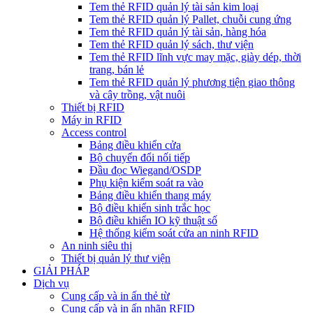
Tem thẻ RFID quản lý tài sản kim loại
Tem thẻ RFID quản lý Pallet, chuỗi cung ứng
Tem thẻ RFID quản lý tài sản, hàng hóa
Tem thẻ RFID quản lý sách, thư viện
Tem thẻ RFID lĩnh vực may mặc, giày dép, thời
trang, bán lẻ
Tem thẻ RFID quản lý phương tiện giao thông
và cây trồng, vật nuôi
Thiết bị RFID
Máy in RFID
Access control
Bảng điều khiển cửa
Bộ chuyển đổi nối tiếp
Đầu đọc Wiegand/OSDP
Phụ kiện kiểm soát ra vào
Bảng điều khiển thang máy
Bộ điều khiển sinh trắc học
Bộ điều khiển IO kỹ thuật số
Hệ thống kiểm soát cửa an ninh RFID
An ninh siêu thị
Thiết bị quản lý thư viện
GIẢI PHÁP
Dịch vụ
Cung cấp và in ấn thẻ từ
Cung cấp và in ấn nhãn RFID