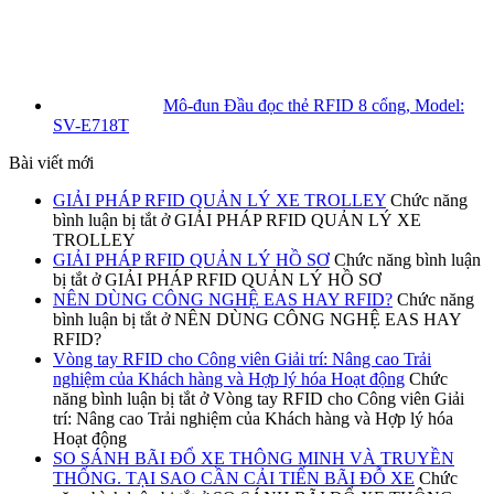
Mô-đun Đầu đọc thẻ RFID 8 cổng, Model:
SV-E718T
Bài viết mới
GIẢI PHÁP RFID QUẢN LÝ XE TROLLEY
Chức năng
bình luận bị tắt
ở GIẢI PHÁP RFID QUẢN LÝ XE
TROLLEY
GIẢI PHÁP RFID QUẢN LÝ HỒ SƠ
Chức năng bình luận
bị tắt
ở GIẢI PHÁP RFID QUẢN LÝ HỒ SƠ
NÊN DÙNG CÔNG NGHỆ EAS HAY RFID?
Chức năng
bình luận bị tắt
ở NÊN DÙNG CÔNG NGHỆ EAS HAY
RFID?
Vòng tay RFID cho Công viên Giải trí: Nâng cao Trải
nghiệm của Khách hàng và Hợp lý hóa Hoạt động
Chức
năng bình luận bị tắt
ở Vòng tay RFID cho Công viên Giải
trí: Nâng cao Trải nghiệm của Khách hàng và Hợp lý hóa
Hoạt động
SO SÁNH BÃI ĐỔ XE THÔNG MINH VÀ TRUYỀN
THỐNG. TẠI SAO CẦN CẢI TIẾN BÃI ĐỖ XE
Chức