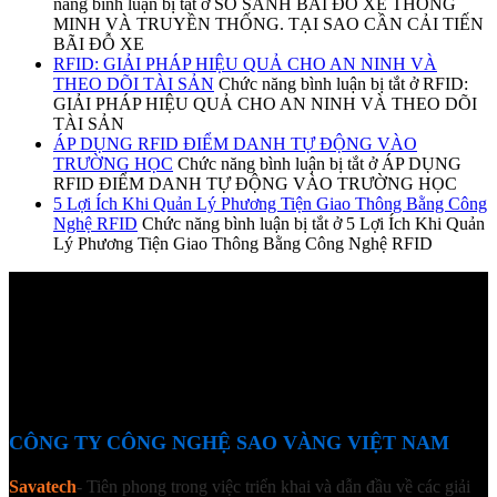
năng bình luận bị tắt
ở SO SÁNH BÃI ĐỔ XE THÔNG
MINH VÀ TRUYỀN THỐNG. TẠI SAO CẦN CẢI TIẾN
BÃI ĐỖ XE
RFID: GIẢI PHÁP HIỆU QUẢ CHO AN NINH VÀ
THEO DÕI TÀI SẢN
Chức năng bình luận bị tắt
ở RFID:
GIẢI PHÁP HIỆU QUẢ CHO AN NINH VÀ THEO DÕI
TÀI SẢN
ÁP DỤNG RFID ĐIỂM DANH TỰ ĐỘNG VÀO
TRƯỜNG HỌC
Chức năng bình luận bị tắt
ở ÁP DỤNG
RFID ĐIỂM DANH TỰ ĐỘNG VÀO TRƯỜNG HỌC
5 Lợi Ích Khi Quản Lý Phương Tiện Giao Thông Bằng Công
Nghệ RFID
Chức năng bình luận bị tắt
ở 5 Lợi Ích Khi Quản
Lý Phương Tiện Giao Thông Bằng Công Nghệ RFID
CÔNG TY CÔNG NGHỆ SAO VÀNG VIỆT NAM
Savatech
- Tiên phong trong việc triển khai và dẫn đầu về các giải