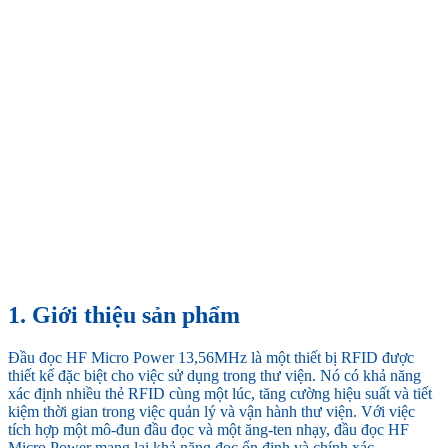
1. Giới thiệu sản phẩm
Đầu đọc HF Micro Power 13,56MHz là một thiết bị RFID được
thiết kế đặc biệt cho việc sử dụng trong thư viện. Nó có khả năng
xác định nhiều thẻ RFID cùng một lúc, tăng cường hiệu suất và tiết
kiệm thời gian trong việc quản lý và vận hành thư viện. Với việc
tích hợp một mô-đun đầu đọc và một ăng-ten nhạy, đầu đọc HF
Micro Power mang lại khả năng đọc ổn định và chính xác.