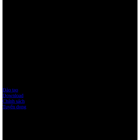
Youtube
Quy định & Chính sách
Đào tạo
Download
Chính sách
Tuyển dụng
Thời gian làm việc
Thứ 2 - thứ 6: 8:00AM - 17:00PM
Thứ 7: 8:00AM - 12:00AM