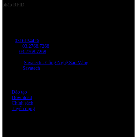
pháp RFID.
LIÊN HỆ
Địa chỉ: Tầng trệt, Tòa Nhà 8, Công Viên Phần Mềm Quang Trung,
Phường Trung Mỹ Tây, HCM.
MST:
0316134426
Tel/ Zalo:
03.2768.7268
Hotline:
03.2768.7268
Email: saovang@savatech.vn
Facebook:
Savatech - Công Nghệ Sao Vàng
YouTube:
Savatech
Quy định & Chính sách
Đào tạo
Download
Chính sách
Tuyển dụng
Thời gian làm việc