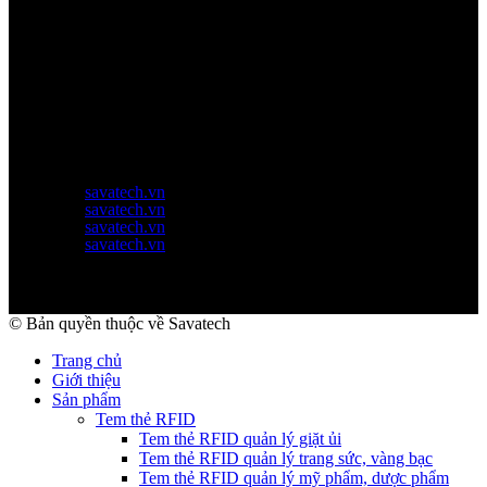
Thời gian làm việc
Thứ 2 - thứ 6: 8:00AM - 17:00PM
Thứ 7: 8:00AM - 12:00AM
Website Chính Của Công Ty
savatech.vn
savatech.vn
savatech.vn
savatech.vn
© Bản quyền thuộc về Savatech
Trang chủ
Giới thiệu
Sản phẩm
Tem thẻ RFID
Tem thẻ RFID quản lý giặt ủi
Tem thẻ RFID quản lý trang sức, vàng bạc
Tem thẻ RFID quản lý mỹ phẩm, dược phẩm