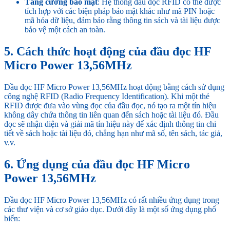
Tăng cường bảo mật
: Hệ thống đầu đọc RFID có thể được
tích hợp với các biện pháp bảo mật khác như mã PIN hoặc
mã hóa dữ liệu, đảm bảo rằng thông tin sách và tài liệu được
bảo vệ một cách an toàn.
5. Cách thức hoạt động của đầu đọc HF
Micro Power 13,56MHz
Đầu đọc HF Micro Power 13,56MHz hoạt động bằng cách sử dụng
công nghệ RFID (Radio Frequency Identification). Khi một thẻ
RFID được đưa vào vùng đọc của đầu đọc, nó tạo ra một tín hiệu
không dây chứa thông tin liên quan đến sách hoặc tài liệu đó. Đầu
đọc sẽ nhận diện và giải mã tín hiệu này để xác định thông tin chi
tiết về sách hoặc tài liệu đó, chẳng hạn như mã số, tên sách, tác giả,
v.v.
6. Ứng dụng của đầu đọc HF Micro
Power 13,56MHz
Đầu đọc HF Micro Power 13,56MHz có rất nhiều ứng dụng trong
các thư viện và cơ sở giáo dục. Dưới đây là một số ứng dụng phổ
biến: