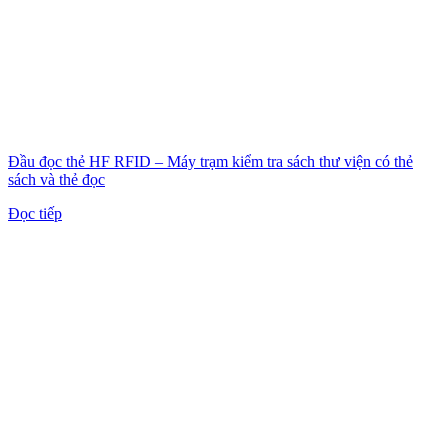
Đầu đọc thẻ HF RFID – Máy trạm kiểm tra sách thư viện có thẻ
sách và thẻ đọc
Đọc tiếp