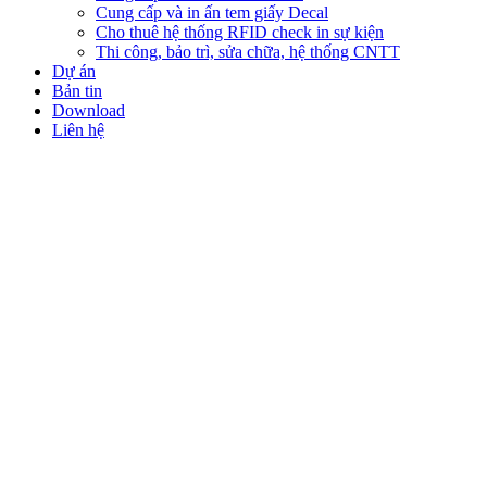
Cung cấp và in ấn tem giấy Decal
Cho thuê hệ thống RFID check in sự kiện
Thi công, bảo trì, sửa chữa, hệ thống CNTT
Dự án
Bản tin
Download
Liên hệ