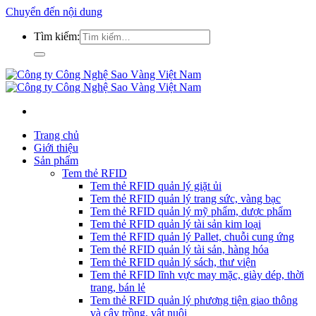
Chuyển đến nội dung
Tìm kiếm:
Trang chủ
Giới thiệu
Sản phẩm
Tem thẻ RFID
Tem thẻ RFID quản lý giặt ủi
Tem thẻ RFID quản lý trang sức, vàng bạc
Tem thẻ RFID quản lý mỹ phẩm, dược phẩm
Tem thẻ RFID quản lý tài sản kim loại
Tem thẻ RFID quản lý Pallet, chuỗi cung ứng
Tem thẻ RFID quản lý tài sản, hàng hóa
Tem thẻ RFID quản lý sách, thư viện
Tem thẻ RFID lĩnh vực may mặc, giày dép, thời
trang, bán lẻ
Tem thẻ RFID quản lý phương tiện giao thông
và cây trồng, vật nuôi