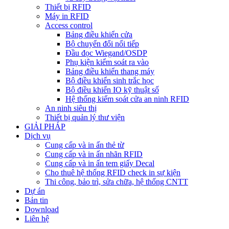
Thiết bị RFID
Máy in RFID
Access control
Bảng điều khiển cửa
Bộ chuyển đổi nối tiếp
Đầu đọc Wiegand/OSDP
Phụ kiện kiểm soát ra vào
Bảng điều khiển thang máy
Bộ điều khiển sinh trắc học
Bộ điều khiển IO kỹ thuật số
Hệ thống kiểm soát cửa an ninh RFID
An ninh siêu thị
Thiết bị quản lý thư viện
GIẢI PHÁP
Dịch vụ
Cung cấp và in ấn thẻ từ
Cung cấp và in ấn nhãn RFID
Cung cấp và in ấn tem giấy Decal
Cho thuê hệ thống RFID check in sự kiện
Thi công, bảo trì, sửa chữa, hệ thống CNTT
Dự án
Bản tin
Download
Liên hệ