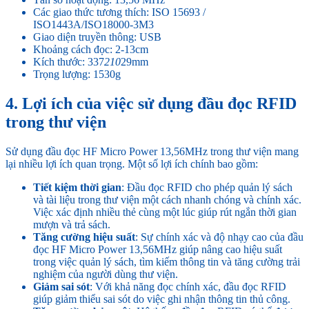
Các giao thức tương thích: ISO 15693 /
ISO1443A/ISO18000-3M3
Giao diện truyền thông: USB
Khoảng cách đọc: 2-13cm
Kích thước: 337
210
29mm
Trọng lượng: 1530g
4. Lợi ích của việc sử dụng đầu đọc RFID
trong thư viện
Sử dụng đầu đọc HF Micro Power 13,56MHz trong thư viện mang
lại nhiều lợi ích quan trọng. Một số lợi ích chính bao gồm:
Tiết kiệm thời gian
: Đầu đọc RFID cho phép quản lý sách
và tài liệu trong thư viện một cách nhanh chóng và chính xác.
Việc xác định nhiều thẻ cùng một lúc giúp rút ngắn thời gian
mượn và trả sách.
Tăng cường hiệu suất
: Sự chính xác và độ nhạy cao của đầu
đọc HF Micro Power 13,56MHz giúp nâng cao hiệu suất
trong việc quản lý sách, tìm kiếm thông tin và tăng cường trải
nghiệm của người dùng thư viện.
Giảm sai sót
: Với khả năng đọc chính xác, đầu đọc RFID
giúp giảm thiểu sai sót do việc ghi nhận thông tin thủ công.