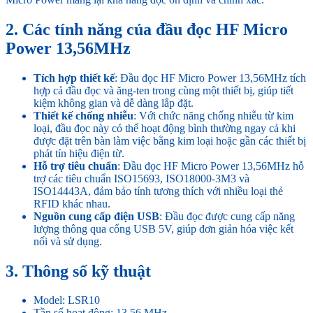
2. Các tính năng của đầu đọc HF Micro
Power 13,56MHz
Tích hợp thiết kế
: Đầu đọc HF Micro Power 13,56MHz tích
hợp cả đầu đọc và ăng-ten trong cùng một thiết bị, giúp tiết
kiệm không gian và dễ dàng lắp đặt.
Thiết kế chống nhiễu
: Với chức năng chống nhiễu từ kim
loại, đầu đọc này có thể hoạt động bình thường ngay cả khi
được đặt trên bàn làm việc bằng kim loại hoặc gần các thiết bị
phát tín hiệu điện từ.
Hỗ trợ tiêu chuẩn
: Đầu đọc HF Micro Power 13,56MHz hỗ
trợ các tiêu chuẩn ISO15693, ISO18000-3M3 và
ISO14443A, đảm bảo tính tương thích với nhiều loại thẻ
RFID khác nhau.
Nguồn cung cấp điện USB
: Đầu đọc được cung cấp năng
lượng thông qua cổng USB 5V, giúp đơn giản hóa việc kết
nối và sử dụng.
3. Thông số kỹ thuật
Model: LSR10
Tần số hoạt động: 13,56 MHz