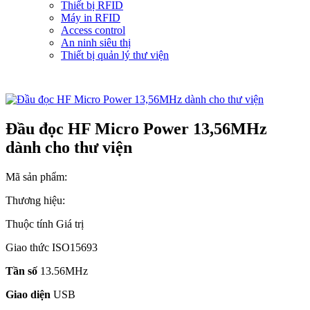
Thiết bị RFID
Máy in RFID
Access control
An ninh siêu thị
Thiết bị quản lý thư viện
Đầu đọc HF Micro Power 13,56MHz
dành cho thư viện
Mã sản phẩm:
Thương hiệu:
Thuộc tính Giá trị
Giao thức ISO15693
Tần số
13.56MHz
Giao diện
USB