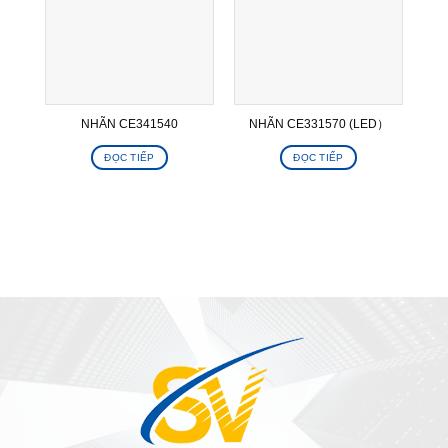
NHÃN CE341540
NHÃN CE331570 (LED）
ĐỌC TIẾP
ĐỌC TIẾP