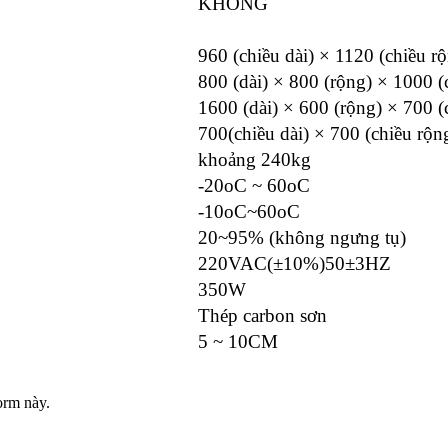
KHÔNG
960 (chiều dài) × 1120 (chiều r
800 (dài) × 800 (rộng) × 1000 (
1600 (dài) × 600 (rộng) × 700 (
700(chiều dài) × 700 (chiều rộn
khoảng 240kg
-20oC ~ 60oC
-10oC~60oC
20~95% (không ngưng tụ)
220VAC(±10%)50±3HZ
350W
Thép carbon sơn
5 ~ 10CM
orm này.