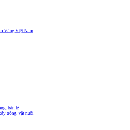
ng, bán lẻ
ây trồng, vật nuôi