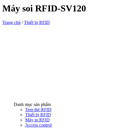
Máy soi RFID-SV120
Trang chủ
/
Thiết bị RFID
Danh mục sản phẩm
Tem thẻ RFID
Thiết bị RFID
Máy in RFID
Access control