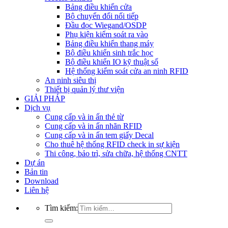
Bảng điều khiển cửa
Bộ chuyển đổi nối tiếp
Đầu đọc Wiegand/OSDP
Phụ kiện kiểm soát ra vào
Bảng điều khiển thang máy
Bộ điều khiển sinh trắc học
Bộ điều khiển IO kỹ thuật số
Hệ thống kiểm soát cửa an ninh RFID
An ninh siêu thị
Thiết bị quản lý thư viện
GIẢI PHÁP
Dịch vụ
Cung cấp và in ấn thẻ từ
Cung cấp và in ấn nhãn RFID
Cung cấp và in ấn tem giấy Decal
Cho thuê hệ thống RFID check in sự kiện
Thi công, bảo trì, sửa chữa, hệ thống CNTT
Dự án
Bản tin
Download
Liên hệ
Tìm kiếm: