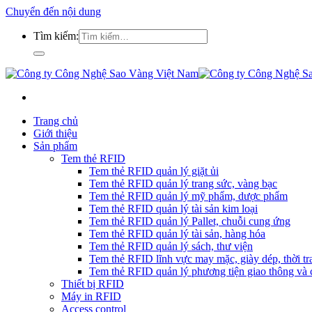
Chuyển đến nội dung
Tìm kiếm:
Trang chủ
Giới thiệu
Sản phẩm
Tem thẻ RFID
Tem thẻ RFID quản lý giặt ủi
Tem thẻ RFID quản lý trang sức, vàng bạc
Tem thẻ RFID quản lý mỹ phẩm, dược phẩm
Tem thẻ RFID quản lý tài sản kim loại
Tem thẻ RFID quản lý Pallet, chuỗi cung ứng
Tem thẻ RFID quản lý tài sản, hàng hóa
Tem thẻ RFID quản lý sách, thư viện
Tem thẻ RFID lĩnh vực may mặc, giày dép, thời tra
Tem thẻ RFID quản lý phương tiện giao thông và c
Thiết bị RFID
Máy in RFID
Access control