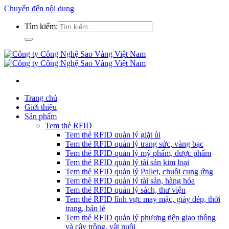
Chuyển đến nội dung
Tìm kiếm:
Trang chủ
Giới thiệu
Sản phẩm
Tem thẻ RFID
Tem thẻ RFID quản lý giặt ủi
Tem thẻ RFID quản lý trang sức, vàng bạc
Tem thẻ RFID quản lý mỹ phẩm, dược phẩm
Tem thẻ RFID quản lý tài sản kim loại
Tem thẻ RFID quản lý Pallet, chuỗi cung ứng
Tem thẻ RFID quản lý tài sản, hàng hóa
Tem thẻ RFID quản lý sách, thư viện
Tem thẻ RFID lĩnh vực may mặc, giày dép, thời
trang, bán lẻ
Tem thẻ RFID quản lý phương tiện giao thông
và cây trồng, vật nuôi