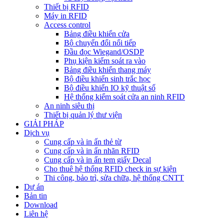
Thiết bị RFID
Máy in RFID
Access control
Bảng điều khiển cửa
Bộ chuyển đổi nối tiếp
Đầu đọc Wiegand/OSDP
Phụ kiện kiểm soát ra vào
Bảng điều khiển thang máy
Bộ điều khiển sinh trắc học
Bộ điều khiển IO kỹ thuật số
Hệ thống kiểm soát cửa an ninh RFID
An ninh siêu thị
Thiết bị quản lý thư viện
GIẢI PHÁP
Dịch vụ
Cung cấp và in ấn thẻ từ
Cung cấp và in ấn nhãn RFID
Cung cấp và in ấn tem giấy Decal
Cho thuê hệ thống RFID check in sự kiện
Thi công, bảo trì, sửa chữa, hệ thống CNTT
Dự án
Bản tin
Download
Liên hệ