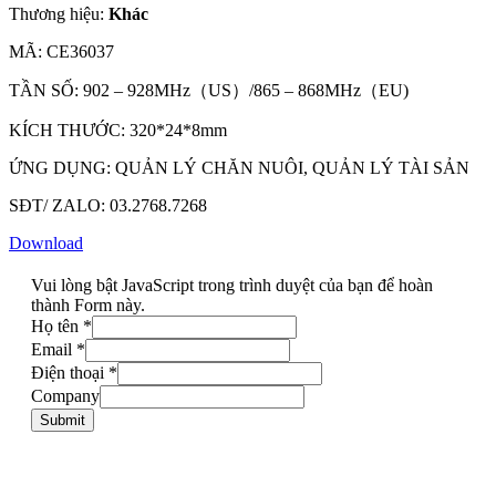
Thương hiệu:
Khác
MÃ: CE36037
TẦN SỐ: 902 – 928MHz（US）/865 – 868MHz（EU)
KÍCH THƯỚC: 320*24*8mm
ỨNG DỤNG: QUẢN LÝ CHĂN NUÔI, QUẢN LÝ TÀI SẢN
SĐT/ ZALO: 03.2768.7268
Download
Vui lòng bật JavaScript trong trình duyệt của bạn để hoàn
thành Form này.
Họ tên
*
Email
*
Điện thoại
*
Company
Submit