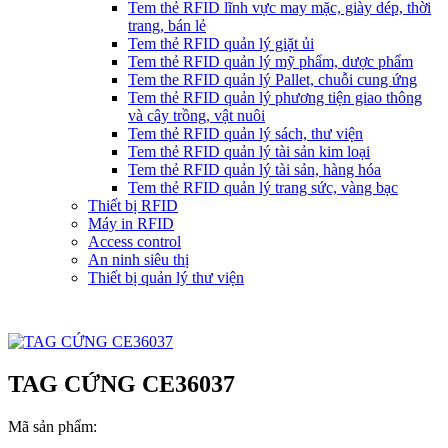
Tem thẻ RFID lĩnh vực may mặc, giày dép, thời
trang, bán lẻ
Tem thẻ RFID quản lý giặt ủi
Tem thẻ RFID quản lý mỹ phẩm, dược phẩm
Tem the RFID quản lý Pallet, chuỗi cung ứng
Tem thẻ RFID quản lý phương tiện giao thông
và cây trồng, vật nuôi
Tem thẻ RFID quản lý sách, thư viện
Tem thẻ RFID quản lý tài sản kim loại
Tem thẻ RFID quản lý tài sản, hàng hóa
Tem thẻ RFID quản lý trang sức, vàng bạc
Thiết bị RFID
Máy in RFID
Access control
An ninh siêu thị
Thiết bị quản lý thư viện
TAG CỨNG CE36037
Mã sản phẩm: