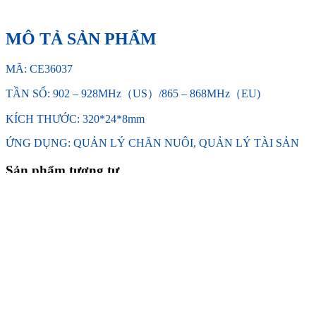
MÔ TẢ SẢN PHẨM
MÃ: CE36037
TẦN SỐ: 902 – 928MHz（US）/865 – 868MHz（EU)
KÍCH THƯỚC: 320*24*8mm
ỨNG DỤNG: QUẢN LÝ CHĂN NUÔI, QUẢN LÝ TÀI SẢN
Sản phẩm tương tự