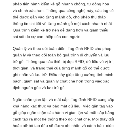
phép tiến hành kiểm kê gỗ nhanh chóng, tự động hóa
và chính xác hơn. Thông qua công nghệ này, các tag có
thể được gắn vào từng mảnh gỗ, cho phép thu thập
thông tin chi tiết về từng mảnh gỗ một cách nhanh nhất.
Quá trình kiểm kê trở nên dễ dàng hơn và giảm thiểu
sai sót do sự can thiệp của con người.
Quản lý và theo dõi toàn diện: Tag đinh RFID cho phép
quản lý và theo dõi toàn bộ quá trình di chuyển và lưu
trữ gỗ. Thông qua các thiết bị đọc RFID, dữ liệu về vị trí,
thời gian, và trạng thái của từng mảnh gỗ có thể được
ghi nhận và lưu trữ. Điều này giúp tăng cường tính minh
bạch, giám sát và quản lý chặt chẽ hơn trong việc xác
định nguồn gốc và lưu trữ gỗ.
Ngăn chặn gian lận và mất cắp: Tag đinh RFID cung cấp
khả năng xác thực và bảo mật dữ liệu. Việc gắn tag vào
gỗ giúp ngăn chặn các hành vi gian lận và mất cắp bằng
cách tạo ra một hệ thống theo dõi chặt chẽ. Mọi thay đổi
hoặc gỡ bỏ tag đều sẽ được ghi nhận và cảnh báo, giúp