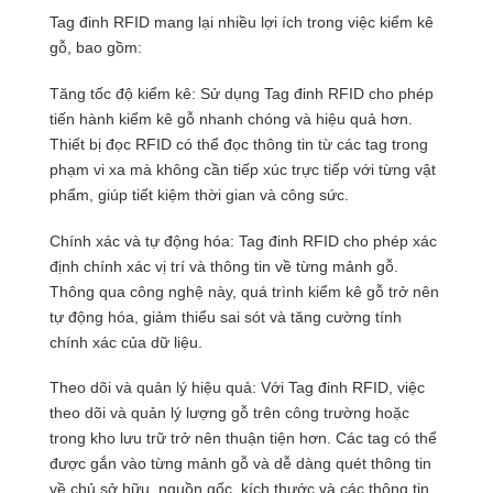
Tag đinh RFID mang lại nhiều lợi ích trong việc kiểm kê
gỗ, bao gồm:
Tăng tốc độ kiểm kê: Sử dụng Tag đinh RFID cho phép
tiến hành kiểm kê gỗ nhanh chóng và hiệu quả hơn.
Thiết bị đọc RFID có thể đọc thông tin từ các tag trong
phạm vi xa mà không cần tiếp xúc trực tiếp với từng vật
phẩm, giúp tiết kiệm thời gian và công sức.
Chính xác và tự động hóa: Tag đinh RFID cho phép xác
định chính xác vị trí và thông tin về từng mảnh gỗ.
Thông qua công nghệ này, quá trình kiểm kê gỗ trở nên
tự động hóa, giảm thiểu sai sót và tăng cường tính
chính xác của dữ liệu.
Theo dõi và quản lý hiệu quả: Với Tag đinh RFID, việc
theo dõi và quản lý lượng gỗ trên công trường hoặc
trong kho lưu trữ trở nên thuận tiện hơn. Các tag có thể
được gắn vào từng mảnh gỗ và dễ dàng quét thông tin
về chủ sở hữu, nguồn gốc, kích thước và các thông tin