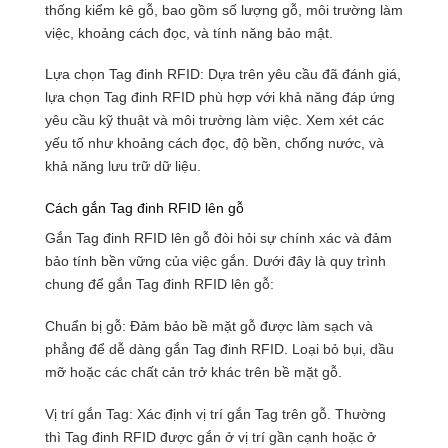
thống kiểm kê gỗ, bao gồm số lượng gỗ, môi trường làm
việc, khoảng cách đọc, và tính năng bảo mật.
Lựa chọn Tag đinh RFID: Dựa trên yêu cầu đã đánh giá,
lựa chọn Tag đinh RFID phù hợp với khả năng đáp ứng
yêu cầu kỹ thuật và môi trường làm việc. Xem xét các
yếu tố như khoảng cách đọc, độ bền, chống nước, và
khả năng lưu trữ dữ liệu.
Cách gắn Tag đinh RFID lên gỗ
Gắn Tag đinh RFID lên gỗ đòi hỏi sự chính xác và đảm
bảo tính bền vững của việc gắn. Dưới đây là quy trình
chung để gắn Tag đinh RFID lên gỗ:
Chuẩn bị gỗ: Đảm bảo bề mặt gỗ được làm sạch và
phẳng để dễ dàng gắn Tag đinh RFID. Loại bỏ bụi, dầu
mỡ hoặc các chất cản trở khác trên bề mặt gỗ.
Vị trí gắn Tag: Xác định vị trí gắn Tag trên gỗ. Thường
thì Tag đinh RFID được gắn ở vị trí gần cạnh hoặc ở