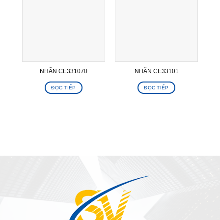
NHÃN CE331070
NHÃN CE33101
N
ĐỌC TIẾP
ĐỌC TIẾP