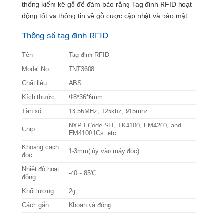
thống kiểm kê gỗ để đảm bảo rằng Tag đinh RFID hoạt
động tốt và thông tin về gỗ được cập nhật và bảo mật.
Thông số tag đinh RFID
Tên
Tag đinh RFID
Model No.
TNT3608
Chất liệu
ABS
Kích thước
Φ8*36*6mm
Tần số
13.56MHz, 125khz, 915mhz
NXP I-Code SLI, TK4100, EM4200, and
Chip
EM4100 ICs. etc.
Khoảng cách
1-3mm(tùy vào máy đọc)
đọc
Nhiệt độ hoạt
-40～85℃
động
Khối lượng
2g
Cách gắn
Khoan và đóng