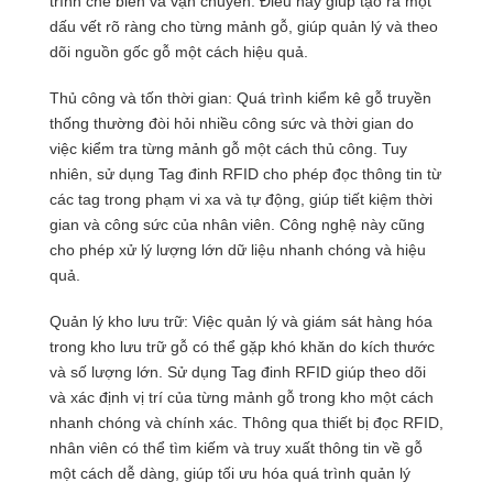
trình chế biến và vận chuyển. Điều này giúp tạo ra một
dấu vết rõ ràng cho từng mảnh gỗ, giúp quản lý và theo
dõi nguồn gốc gỗ một cách hiệu quả.
Thủ công và tốn thời gian: Quá trình kiểm kê gỗ truyền
thống thường đòi hỏi nhiều công sức và thời gian do
việc kiểm tra từng mảnh gỗ một cách thủ công. Tuy
nhiên, sử dụng Tag đinh RFID cho phép đọc thông tin từ
các tag trong phạm vi xa và tự động, giúp tiết kiệm thời
gian và công sức của nhân viên. Công nghệ này cũng
cho phép xử lý lượng lớn dữ liệu nhanh chóng và hiệu
quả.
Quản lý kho lưu trữ: Việc quản lý và giám sát hàng hóa
trong kho lưu trữ gỗ có thể gặp khó khăn do kích thước
và số lượng lớn. Sử dụng Tag đinh RFID giúp theo dõi
và xác định vị trí của từng mảnh gỗ trong kho một cách
nhanh chóng và chính xác. Thông qua thiết bị đọc RFID,
nhân viên có thể tìm kiếm và truy xuất thông tin về gỗ
một cách dễ dàng, giúp tối ưu hóa quá trình quản lý