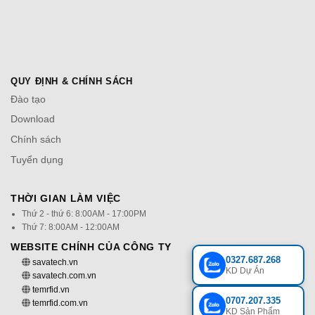
QUY ĐỊNH & CHÍNH SÁCH
Đào tạo
Download
Chính sách
Tuyển dụng
THỜI GIAN LÀM VIỆC
Thứ 2 - thứ 6: 8:00AM - 17:00PM
Thứ 7: 8:00AM - 12:00AM
WEBSITE CHÍNH CỦA CÔNG TY
0327.687.268
savatech.vn
KD Dự Án
savatech.com.vn
temrfid.vn
0707.207.335
temrfid.com.vn
KD Sản Phẩm