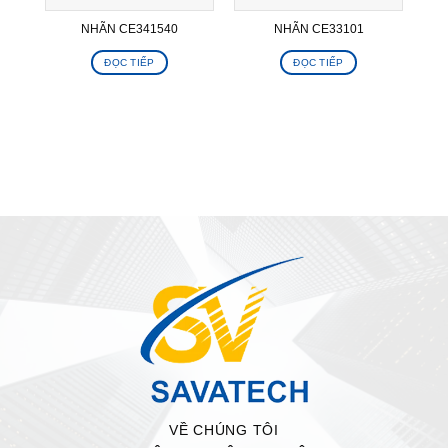
NHÃN CE341540
NHÃN CE33101
ĐỌC TIẾP
ĐỌC TIẾP
VỀ CHÚNG TÔI