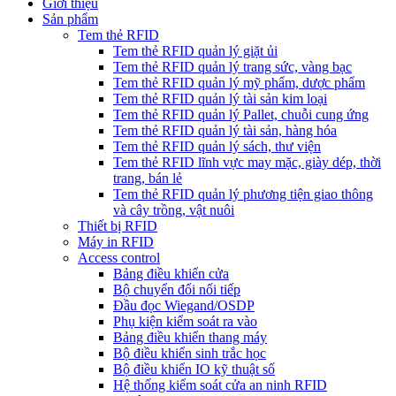
Giới thiệu
Sản phẩm
Tem thẻ RFID
Tem thẻ RFID quản lý giặt ủi
Tem thẻ RFID quản lý trang sức, vàng bạc
Tem thẻ RFID quản lý mỹ phẩm, dược phẩm
Tem thẻ RFID quản lý tài sản kim loại
Tem thẻ RFID quản lý Pallet, chuỗi cung ứng
Tem thẻ RFID quản lý tài sản, hàng hóa
Tem thẻ RFID quản lý sách, thư viện
Tem thẻ RFID lĩnh vực may mặc, giày dép, thời
trang, bán lẻ
Tem thẻ RFID quản lý phương tiện giao thông
và cây trồng, vật nuôi
Thiết bị RFID
Máy in RFID
Access control
Bảng điều khiển cửa
Bộ chuyển đổi nối tiếp
Đầu đọc Wiegand/OSDP
Phụ kiện kiểm soát ra vào
Bảng điều khiển thang máy
Bộ điều khiển sinh trắc học
Bộ điều khiển IO kỹ thuật số
Hệ thống kiểm soát cửa an ninh RFID