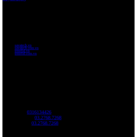
Thời gian làm việc
Thứ 2 - thứ 6: 8:00AM - 17:00PM
Thứ 7: 8:00AM - 12:00AM
Website Chính Của Công Ty
savatech.vn
savatech.com.vn
temrfid.vn
temrfid.com.vn
Về chúng tôi
Công Ty Công Nghệ
Sao Vàng Việt Nam
Địa chỉ: Địa chỉ: Tầng trệt, Tòa Nhà 8, Công Viên Phần Mềm
Quang Trung, Phường Trung Mỹ Tây, HCM.
MST:
0316134426
Tel/ Zalo:
03.2768.7268
Hotline:
03.2768.7268
Email: saovang@savatech.vn