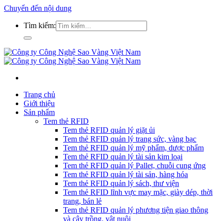
Chuyển đến nội dung
Tìm kiếm:
Trang chủ
Giới thiệu
Sản phẩm
Tem thẻ RFID
Tem thẻ RFID quản lý giặt ủi
Tem thẻ RFID quản lý trang sức, vàng bạc
Tem thẻ RFID quản lý mỹ phẩm, dược phẩm
Tem thẻ RFID quản lý tài sản kim loại
Tem thẻ RFID quản lý Pallet, chuỗi cung ứng
Tem thẻ RFID quản lý tài sản, hàng hóa
Tem thẻ RFID quản lý sách, thư viện
Tem thẻ RFID lĩnh vực may mặc, giày dép, thời
trang, bán lẻ
Tem thẻ RFID quản lý phương tiện giao thông
và cây trồng, vật nuôi