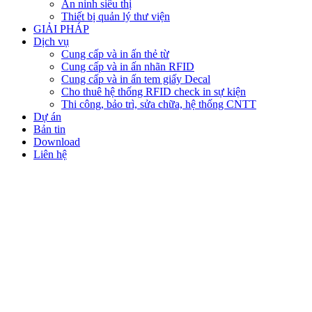
An ninh siêu thị
Thiết bị quản lý thư viện
GIẢI PHÁP
Dịch vụ
Cung cấp và in ấn thẻ từ
Cung cấp và in ấn nhãn RFID
Cung cấp và in ấn tem giấy Decal
Cho thuê hệ thống RFID check in sự kiện
Thi công, bảo trì, sửa chữa, hệ thống CNTT
Dự án
Bản tin
Download
Liên hệ