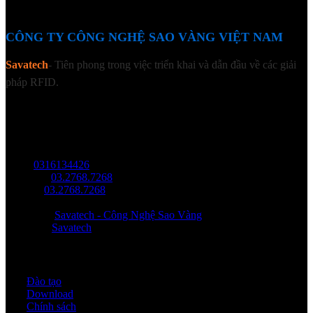
CÔNG TY CÔNG NGHỆ SAO VÀNG VIỆT NAM
Savatech
- Tiên phong trong việc triển khai và dẫn đầu về các giải
pháp RFID.
LIÊN HỆ
Địa chỉ: Tầng trệt, Tòa Nhà 8, Công Viên Phần Mềm Quang Trung,
Phường Trung Mỹ Tây, HCM.
MST:
0316134426
Tel/ Zalo:
03.2768.7268
Hotline:
03.2768.7268
Email: saovang@savatech.vn
Facebook:
Savatech - Công Nghệ Sao Vàng
YouTube:
Savatech
Quy định & Chính sách
Đào tạo
Download
Chính sách