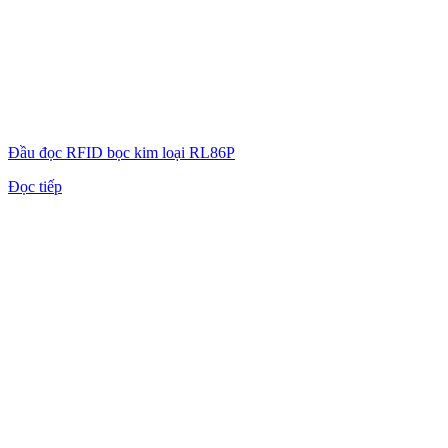
Đầu đọc RFID bọc kim loại RL86P
Đọc tiếp