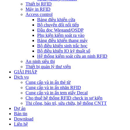
Thiết bị RFID
Máy in RFID
Access control
Bảng điều khiển cửa
Bộ chuyển đổi nối tiếp
Đầu đọc Wiegand/OSDP
Phụ kiện kiểm soát ra vào
Bảng điều khiển thang máy
Bộ điều khiển sinh trắc học
Bộ điều khiển IO kỹ thuật số
Hệ thống kiểm soát cửa an ninh RFID
An ninh siêu thị
Thiết bị quản lý thư viện
GIẢI PHÁP
Dịch vụ
Cung cấp và in ấn thẻ từ
Cung cấp và in ấn nhãn RFID
Cung cấp và in ấn tem giấy Decal
Cho thuê hệ thống RFID check in sự kiện
Thi công, bảo trì, sửa chữa, hệ thống CNTT
Dự án
Bản tin
Download
Liên hệ