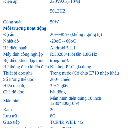
Điện áp
220VAC(±10%)
50±3HZ
Công suất
50W
Môi trường hoạt động
Độ ẩm
20%~85% (không ngưng tụ)
Nhiệt độ
-20oC～60oC
Hệ điều hành
Android 5.1.1
Máy tính công nghiệp
RK3288/4 lõi tần 1.8GHz
Bộ điều khiển lập trình
trong nước
Hệ thống điều khiển điện
Kết hợp PLC gia dụng
Thiết bị đọc ghi
Trong nước (Có chip E710 nhập khẩu
Số lượng thẻ đọc
200+ chiếc
Hiệu quả đọc
3 ~ 5 giây
Chế độ đọc
bất động
Màn hình điện dung 10 inch
Màn hình
1280*800(16:9)
Ram
2G
Lưu trữ
8G
Giao tiếp
TCP/IP, WIFI, 4G