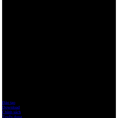
Youtube
Quy định & Chính sách
Đào tạo
Download
Chính sách
Tuyển dụng