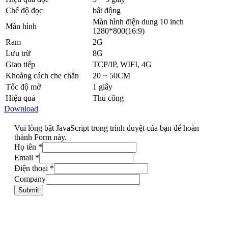
Chế độ đọc
bất động
Màn hình điện dung 10 inch
Màn hình
1280*800(16:9)
Ram
2G
Lưu trữ
8G
Giao tiếp
TCP/IP, WIFI, 4G
Khoảng cách che chắn
20 ~ 50CM
Tốc độ mở
1 giây
Hiệu quả
Thủ công
Download
Vui lòng bật JavaScript trong trình duyệt của bạn để hoàn
thành Form này.
Họ tên
*
Email
*
Điện thoại
*
Company
Submit