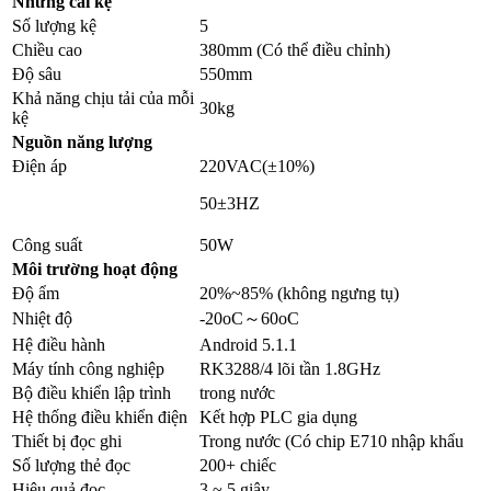
Những cái kệ
Số lượng kệ
5
Chiều cao
380mm (Có thể điều chỉnh)
Độ sâu
550mm
Khả năng chịu tải của mỗi
30kg
kệ
Nguồn năng lượng
Điện áp
220VAC(±10%)
50±3HZ
Công suất
50W
Môi trường hoạt động
Độ ẩm
20%~85% (không ngưng tụ)
Nhiệt độ
-20oC～60oC
Hệ điều hành
Android 5.1.1
Máy tính công nghiệp
RK3288/4 lõi tần 1.8GHz
Bộ điều khiển lập trình
trong nước
Hệ thống điều khiển điện
Kết hợp PLC gia dụng
Thiết bị đọc ghi
Trong nước (Có chip E710 nhập khẩu
Số lượng thẻ đọc
200+ chiếc
Hiệu quả đọc
3 ~ 5 giây