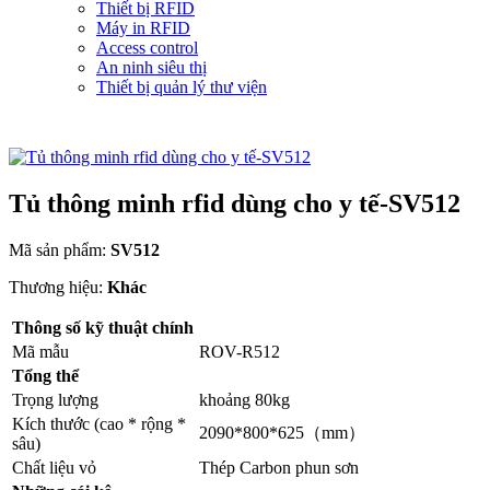
Thiết bị RFID
Máy in RFID
Access control
An ninh siêu thị
Thiết bị quản lý thư viện
Tủ thông minh rfid dùng cho y tế-SV512
Mã sản phẩm:
SV512
Thương hiệu:
Khác
Thông số kỹ thuật chính
Mã mẫu
ROV-R512
Tổng thể
Trọng lượng
khoảng 80kg
Kích thước (cao * rộng *
2090*800*625（mm）
sâu)
Chất liệu vỏ
Thép Carbon phun sơn