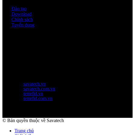
Đào tạo
Download
Chính sách
Tuyển dụng
Thời gian làm việc
Thứ 2 - thứ 6: 8:00AM - 17:00PM
Thứ 7: 8:00AM - 12:00AM
Website Chính Của Công Ty
savatech.vn
savatech.com.vn
temrfid.vn
temrfid.com.vn
© Bản quyền thuộc về Savatech
Trang chủ