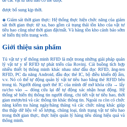
để các vật tư tiêu hao có thể được
được bổ sung kịp thời.
◈ Giám sát thời gian thực: Hệ thống thực hiện chức năng của giám
sát thời gian thực từ xa, bao gồm cả trạng thái tồn kho của vật tư
tiêu hao cũng như thời gian đặt/mất. Và hàng tồn kho cảnh báo sớm
sẽ hiển thị trên trang web.
Giới thiệu sản phẩm
Tủ vật tư y tế thông minh RFID là một trong những giải pháp quản
lý vật tư y tế RFID tự phát triển của Rovinj. Cái buồng tích hợp
nhiều thiết bị thông minh khác nhau như đầu đọc RFID, ăng-ten
RFID, PC đa năng Android, đầu đọc thẻ IC, bộ điều khiển độ ẩm,
v.v. Nó có thể tự động quản lý vật tư tiêu hao bằng thẻ RFID bên
trong tủ. Người dùng quét thẻ IC của mình để mở khóa cửa → lấy
ra/cho vào → đóng cửa lại để tự động xác nhận hoạt động. Hệ
thống sẽ hiển thị thông tin người dùng, chi tiết vật tư tiêu hao, thời
gian mượn/trả và các thông tin khác thông tin. Ngoài ra còn có chức
năng kiểm tra hàng ngày/hàng tháng và các chức năng khác giúp
thu thập dữ liệu về số lượng, chủng loại, tình trạng vật tư tiêu hao
trong thời gian thực, thực hiện quản lý hàng tiêu dùng hiệu quả và
thông minh.