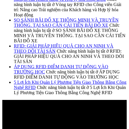
năng bình luận bị tắt
ở Vòng tay RFID cho Công viên Giải
trí: Nâng cao Trải nghiệm của Khách hàng và Hợp lý hóa
Hoạt động
SO SÁNH BÃI ĐỔ XE THÔNG MINH VÀ TRUYỀN
THỐNG. TẠI SAO CẦN CẢI TIẾN BÃI ĐỖ XE
Chức
năng bình luận bị tắt
ở SO SÁNH BÃI ĐỔ XE THÔNG
MINH VÀ TRUYỀN THỐNG. TẠI SAO CẦN CẢI TIẾN
BÃI ĐỖ XE
RFID: GIẢI PHÁP HIỆU QUẢ CHO AN NINH VÀ
THEO DÕI TÀI SẢN
Chức năng bình luận bị tắt
ở RFID:
GIẢI PHÁP HIỆU QUẢ CHO AN NINH VÀ THEO DÕI
TÀI SẢN
ÁP DỤNG RFID ĐIỂM DANH TỰ ĐỘNG VÀO
TRƯỜNG HỌC
Chức năng bình luận bị tắt
ở ÁP DỤNG
RFID ĐIỂM DANH TỰ ĐỘNG VÀO TRƯỜNG HỌC
5 Lợi Ích Khi Quản Lý Phương Tiện Giao Thông Bằng Công
Nghệ RFID
Chức năng bình luận bị tắt
ở 5 Lợi Ích Khi Quản
Lý Phương Tiện Giao Thông Bằng Công Nghệ RFID