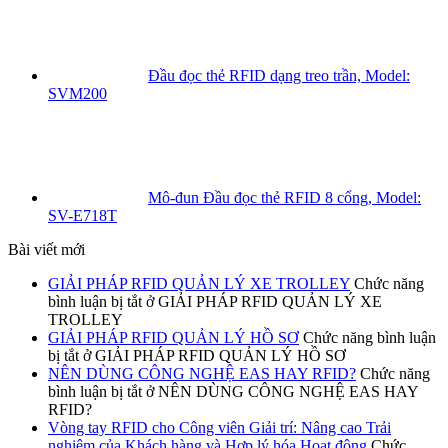
Đầu đọc thẻ RFID dạng treo trần, Model:
SVM200
Mô-đun Đầu đọc thẻ RFID 8 cổng, Model:
SV-E718T
Bài viết mới
GIẢI PHÁP RFID QUẢN LÝ XE TROLLEY
Chức năng
bình luận bị tắt
ở GIẢI PHÁP RFID QUẢN LÝ XE
TROLLEY
GIẢI PHÁP RFID QUẢN LÝ HỒ SƠ
Chức năng bình luận
bị tắt
ở GIẢI PHÁP RFID QUẢN LÝ HỒ SƠ
NÊN DÙNG CÔNG NGHỆ EAS HAY RFID?
Chức năng
bình luận bị tắt
ở NÊN DÙNG CÔNG NGHỆ EAS HAY
RFID?
Vòng tay RFID cho Công viên Giải trí: Nâng cao Trải
nghiệm của Khách hàng và Hợp lý hóa Hoạt động
Chức