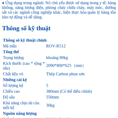
♦ Ứng dụng trong ngành: Nó chủ yếu được sử dụng trong y tế, hàng
không, năng lượng điện, phòng cháy chữa cháy, máy móc, đường
sắt và các ngành công nghiệp khác, hiện thực hóa quản lý hàng tồn
kho tự động và dễ dàng.
Thông số kỹ thuật
Thông số kỹ thuật chính
Mã mẫu
ROV-R512
Tổng thể
Trọng lượng
khoảng 80kg
Kích thước (cao * rộng *
2090*800*625（mm）
sâu)
Chất liệu vỏ
Thép Carbon phun sơn
Những cái kệ
Số lượng kệ
5
Chiều cao
380mm (Có thể điều chỉnh)
Độ sâu
550mm
Khả năng chịu tải của
30kg
mỗi kệ
Nguồn năng lượng