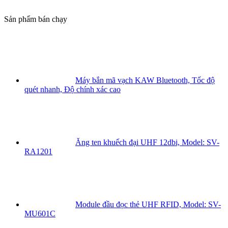
Sản phẩm bán chạy
Máy bắn mã vạch KAW Bluetooth, Tốc độ
quét nhanh, Độ chính xác cao
Ăng ten khuếch đại UHF 12dbi, Model: SV-
RA1201
Module đầu đọc thẻ UHF RFID, Model: SV-
MU601C