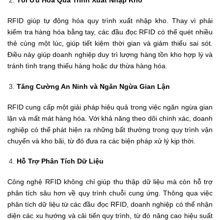
Tối Ưu Hóa Quá Trình Xuất Nhập Kho
RFID giúp tự động hóa quy trình xuất nhập kho. Thay vì phải
kiểm tra hàng hóa bằng tay, các đầu đọc RFID có thể quét nhiều
thẻ cùng một lúc, giúp tiết kiệm thời gian và giảm thiểu sai sót.
Điều này giúp doanh nghiệp duy trì lượng hàng tồn kho hợp lý và
tránh tình trạng thiếu hàng hoặc dư thừa hàng hóa.
Tăng Cường An Ninh và Ngăn Ngừa Gian Lận
RFID cung cấp một giải pháp hiệu quả trong việc ngăn ngừa gian
lận và mất mát hàng hóa. Với khả năng theo dõi chính xác, doanh
nghiệp có thể phát hiện ra những bất thường trong quy trình vận
chuyển và kho bãi, từ đó đưa ra các biện pháp xử lý kịp thời.
Hỗ Trợ Phân Tích Dữ Liệu
Công nghệ RFID không chỉ giúp thu thập dữ liệu mà còn hỗ trợ
phân tích sâu hơn về quy trình chuỗi cung ứng. Thông qua việc
phân tích dữ liệu từ các đầu đọc RFID, doanh nghiệp có thể nhận
diện các xu hướng và cải tiến quy trình, từ đó nâng cao hiệu suất