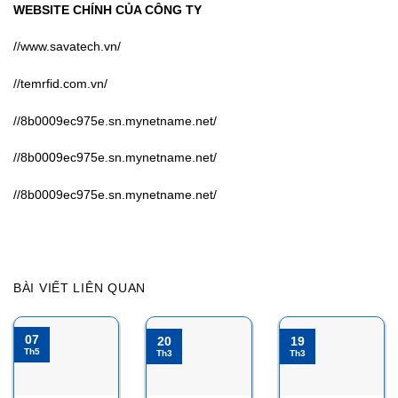
WEBSITE CHÍNH CỦA CÔNG TY
//www.savatech.vn/
//temrfid.com.vn/
//8b0009ec975e.sn.mynetname.net/
//8b0009ec975e.sn.mynetname.net/
//8b0009ec975e.sn.mynetname.net/
BÀI VIẾT LIÊN QUAN
07
20
19
Th5
Th3
Th3