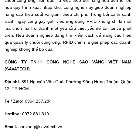
chuỗi cung ứng hiện đại. Từ việc theo dõi hàng hóa đến tối ưu
hóa quy trình xuất nhập kho, công nghệ này giúp doanh nghiệp
nâng cao hiệu suất và giảm thiểu chi phí. Trong bối cảnh cạnh
tranh ngày càng gay gắt, việc ứng dụng RFID không chỉ là một
lựa chọn mà trở thành một yêu cầu thiết yếu để tồn tại và phát
triển. Nếu doanh nghiệp đang tìm kiếm cách để nâng cao hiệu
quả quản lý chuỗi cung ứng, RFID chính là giải pháp các doanh
nghiệp không thể bỏ qua.
CÔNG TY TNHH CÔNG NGHỆ SAO VÀNG VIỆT NAM
(SAVATECH)
Địa chỉ:
891 Nguyễn Văn Quá, Phường Đông Hưng Thuận, Quận
12, TP. HCM
Tel/ Zalo:
0964.257.284
Hotline:
0972.881.319
Email:
saovang@savatech.vn