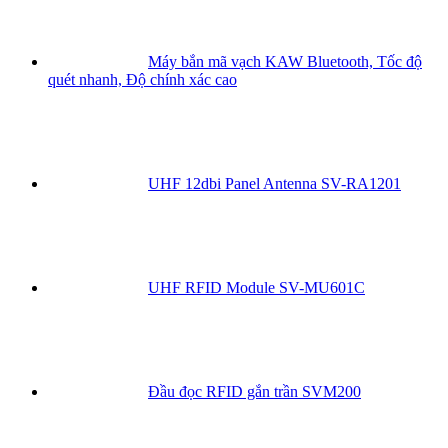
Máy bắn mã vạch KAW Bluetooth, Tốc độ
quét nhanh, Độ chính xác cao
UHF 12dbi Panel Antenna SV-RA1201
UHF RFID Module SV-MU601C
Đầu đọc RFID gắn trần SVM200