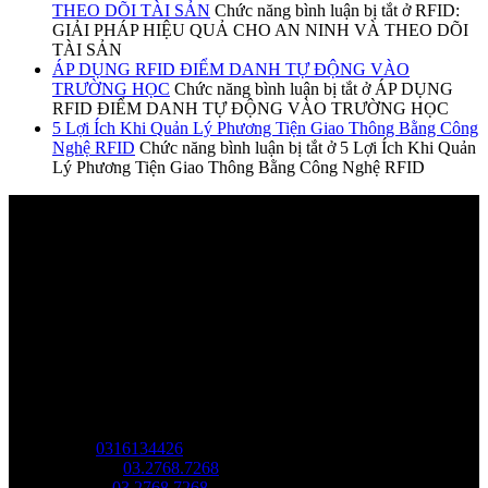
THEO DÕI TÀI SẢN
Chức năng bình luận bị tắt
ở RFID:
GIẢI PHÁP HIỆU QUẢ CHO AN NINH VÀ THEO DÕI
TÀI SẢN
ÁP DỤNG RFID ĐIỂM DANH TỰ ĐỘNG VÀO
TRƯỜNG HỌC
Chức năng bình luận bị tắt
ở ÁP DỤNG
RFID ĐIỂM DANH TỰ ĐỘNG VÀO TRƯỜNG HỌC
5 Lợi Ích Khi Quản Lý Phương Tiện Giao Thông Bằng Công
Nghệ RFID
Chức năng bình luận bị tắt
ở 5 Lợi Ích Khi Quản
Lý Phương Tiện Giao Thông Bằng Công Nghệ RFID
Về chúng tôi
Công Ty Công Nghệ
Sao Vàng Việt Nam
Địa chỉ: Tầng trệt, Tòa Nhà 8, Công Viên Phần Mềm Quang
Trung, Phường Trung Mỹ Tây, HCM.
MST:
0316134426
Tel/ Zalo:
03.2768.7268
Hotline:
03.2768.7268