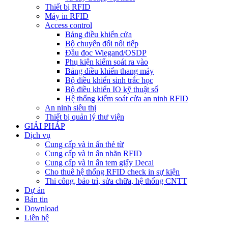
Thiết bị RFID
Máy in RFID
Access control
Bảng điều khiển cửa
Bộ chuyển đổi nối tiếp
Đầu đọc Wiegand/OSDP
Phụ kiện kiểm soát ra vào
Bảng điều khiển thang máy
Bộ điều khiển sinh trắc học
Bộ điều khiển IO kỹ thuật số
Hệ thống kiểm soát cửa an ninh RFID
An ninh siêu thị
Thiết bị quản lý thư viện
GIẢI PHÁP
Dịch vụ
Cung cấp và in ấn thẻ từ
Cung cấp và in ấn nhãn RFID
Cung cấp và in ấn tem giấy Decal
Cho thuê hệ thống RFID check in sự kiện
Thi công, bảo trì, sửa chữa, hệ thống CNTT
Dự án
Bản tin
Download
Liên hệ