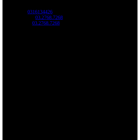
Địa chỉ: Địa chỉ: Tầng trệt, Tòa Nhà 8, Công Viên Phần Mềm
Quang Trung, Phường Trung Mỹ Tây, HCM.
MST:
0316134426
Tel/ Zalo:
03.2768.7268
Hotline:
03.2768.7268
Email: saovang@savatech.vn
Facebook
Youtube