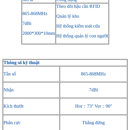
Theo dõi hậu cần RFID
865-868MHz
Quản lý kho
7dBi
Hệ thống kiểm soát cửa
2000*300*10mm
Hệ thống quản lý con người
Thông số kỹ thuật
Tần số
865-868MHz
Nhận
7dBi
Kích thước
Hor：73° Ver：90°
Phân cực
Thẳng đứng