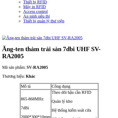
Thiết bị RFID
Máy in RFID
Access control
An ninh siêu thị
Thiết bị quản lý thư viện
Ăng-ten thảm trải sàn 7dbi UHF SV-
RA2005
Mã sản phẩm:
SV-RA2005
Thương hiệu:
Khác
Mô tả
Công dụng
Theo dõi hậu cần RFID
865-868MHz
Quản lý kho
7dBi
Hệ thống kiểm soát cửa
2000*300*10mm