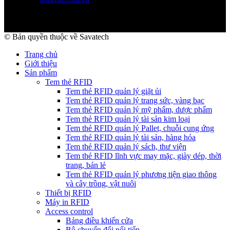
© Bản quyền thuộc về Savatech
Trang chủ
Giới thiệu
Sản phẩm
Tem thẻ RFID
Tem thẻ RFID quản lý giặt ủi
Tem thẻ RFID quản lý trang sức, vàng bạc
Tem thẻ RFID quản lý mỹ phẩm, dược phẩm
Tem thẻ RFID quản lý tài sản kim loại
Tem thẻ RFID quản lý Pallet, chuỗi cung ứng
Tem thẻ RFID quản lý tài sản, hàng hóa
Tem thẻ RFID quản lý sách, thư viện
Tem thẻ RFID lĩnh vực may mặc, giày dép, thời
trang, bán lẻ
Tem thẻ RFID quản lý phương tiện giao thông
và cây trồng, vật nuôi
Thiết bị RFID
Máy in RFID
Access control
Bảng điều khiển cửa
Bộ chuyển đổi nối tiếp