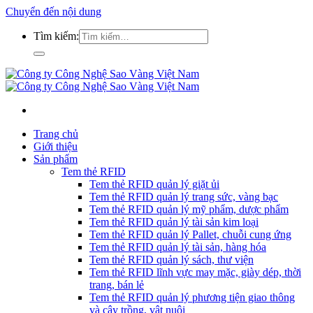
Chuyển đến nội dung
Tìm kiếm:
Trang chủ
Giới thiệu
Sản phẩm
Tem thẻ RFID
Tem thẻ RFID quản lý giặt ủi
Tem thẻ RFID quản lý trang sức, vàng bạc
Tem thẻ RFID quản lý mỹ phẩm, dược phẩm
Tem thẻ RFID quản lý tài sản kim loại
Tem thẻ RFID quản lý Pallet, chuỗi cung ứng
Tem thẻ RFID quản lý tài sản, hàng hóa
Tem thẻ RFID quản lý sách, thư viện
Tem thẻ RFID lĩnh vực may mặc, giày dép, thời
trang, bán lẻ
Tem thẻ RFID quản lý phương tiện giao thông
và cây trồng, vật nuôi