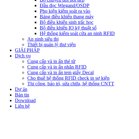
Đầu đọc Wiegand/OSDP
Phụ kiện kiểm soát ra vào
Bảng điều khiển thang máy
Bộ điều khiển sinh trắc học
Bộ điều khiển IO kỹ thuật số
Hệ thống kiểm soát cửa an ninh RFID
An ninh siêu thị
Thiết bị quản lý thư viện
GIẢI PHÁP
Dịch vụ
Cung cấp và in ấn thẻ từ
Cung cấp và in ấn nhãn RFID
Cung cấp và in ấn tem giấy Decal
Cho thuê hệ thống RFID check in sự kiện
Thi công, bảo trì, sửa chữa, hệ thống CNTT
Dự án
Bản tin
Download
Liên hệ