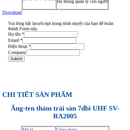
Hệ thống quản lý con ngườ
Download
Vui lòng bật JavaScript trong trình duyệt của bạn để hoàn
thành Form này.
Họ tên
*
Email
*
Điện thoại
*
Company
Submit
CHI TIẾT SẢN PHẨM
Ăng-ten thảm trải sàn 7dbi UHF SV-
RA2005
Mô tả
Công dụng