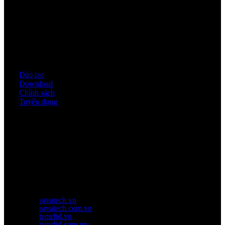
Quy định & Chính sách
Đào tạo
Download
Chính sách
Tuyển dụng
Thời gian làm việc
Thứ 2 - thứ 6: 8:00AM - 17:00PM
Thứ 7: 8:00AM - 12:00AM
Website Chính Của Công Ty
savatech.vn
savatech.com.vn
temrfid.vn
temrfid.com.vn