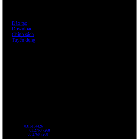
Quy định & Chính sách
Đào tạo
Download
Chính sách
Tuyển dụng
Thời gian làm việc
Thứ 2 - thứ 6: 8:00AM - 17:00PM
Thứ 7: 8:00AM - 12:00AM
Về chúng tôi
Công Ty Công Nghệ
Sao Vàng Việt Nam
Địa chỉ: Địa chỉ: Tầng trệt, Tòa Nhà 8, Công Viên Phần Mềm Quang Trung,
Phường Trung Mỹ Tây, HCM.
MST:
0316134426
Tel/ Zalo:
03.2768.7268
Hotline:
03.2768.7268
Email: saovang@savatech.vn