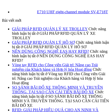
E710 UHF eight-channel module SV-E718T
Bài viết mới
GIẢI PHÁP RFID QUẢN LÝ XE TROLLEY
Chức năng
bình luận bị tắt
ở GIẢI PHÁP RFID QUẢN LÝ XE
TROLLEY
GIẢI PHÁP RFID QUẢN LÝ HỒ SƠ
Chức năng bình luận
bị tắt
ở GIẢI PHÁP RFID QUẢN LÝ HỒ SƠ
NÊN DÙNG CÔNG NGHỆ EAS HAY RFID?
Chức năng
bình luận bị tắt
ở NÊN DÙNG CÔNG NGHỆ EAS HAY
RFID?
Vòng tay RFID cho Công viên Giải trí: Nâng cao Trải
nghiệm của Khách hàng và Hợp lý hóa Hoạt động
Chức
năng bình luận bị tắt
ở Vòng tay RFID cho Công viên Giải
trí: Nâng cao Trải nghiệm của Khách hàng và Hợp lý hóa
Hoạt động
SO SÁNH BÃI ĐỔ XE THÔNG MINH VÀ TRUYỀN
THỐNG. TẠI SAO CẦN CẢI TIẾN BÃI ĐỖ XE
Chức
năng bình luận bị tắt
ở SO SÁNH BÃI ĐỔ XE THÔNG
MINH VÀ TRUYỀN THỐNG. TẠI SAO CẦN CẢI TIẾN
BÃI ĐỖ XE
RFID: GIẢI PHÁP HIỆU QUẢ CHO AN NINH VÀ