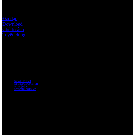
Quy định & Chính sách
Đào tạo
Download
Chính sách
Tuyển dụng
Thời gian làm việc
Thứ 2 - thứ 6: 8:00AM - 17:00PM
Thứ 7: 8:00AM - 12:00AM
Website Chính Của Công Ty
savatech.vn
savatech.com.vn
temrfid.vn
temrfid.com.vn
Về chúng tôi
Công Ty Công Nghệ
Sao Vàng Việt Nam