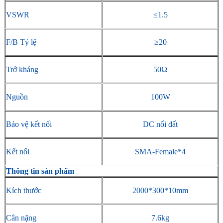
VSWR
≤1.5
F/B Tỷ lệ
≥20
Trở kháng
50Ω
Nguồn
100W
Bảo vệ kết nối
DC nối đất
Kết nối
SMA-Female*4
Thông tin sản phẩm
Kích thước
2000*300*10mm
Cân nặng
7.6kg