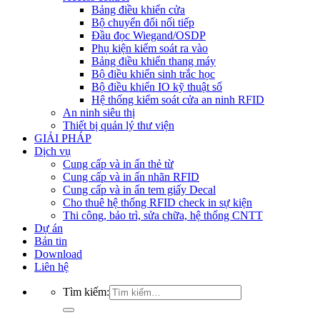
Bảng điều khiển cửa
Bộ chuyển đổi nối tiếp
Đầu đọc Wiegand/OSDP
Phụ kiện kiểm soát ra vào
Bảng điều khiển thang máy
Bộ điều khiển sinh trắc học
Bộ điều khiển IO kỹ thuật số
Hệ thống kiểm soát cửa an ninh RFID
An ninh siêu thị
Thiết bị quản lý thư viện
GIẢI PHÁP
Dịch vụ
Cung cấp và in ấn thẻ từ
Cung cấp và in ấn nhãn RFID
Cung cấp và in ấn tem giấy Decal
Cho thuê hệ thống RFID check in sự kiện
Thi công, bảo trì, sửa chữa, hệ thống CNTT
Dự án
Bản tin
Download
Liên hệ
Tìm kiếm: