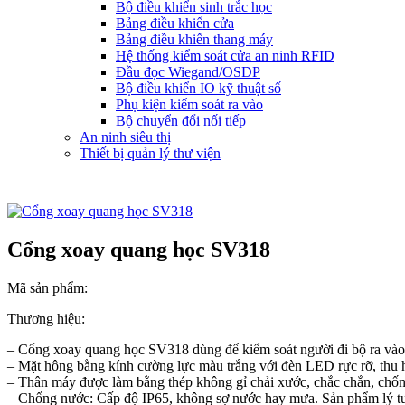
Bộ điều khiển sinh trắc học
Bảng điều khiển cửa
Bảng điều khiển thang máy
Hệ thống kiểm soát cửa an ninh RFID
Đầu đọc Wiegand/OSDP
Bộ điều khiển IO kỹ thuật số
Phụ kiện kiểm soát ra vào
Bộ chuyển đổi nối tiếp
An ninh siêu thị
Thiết bị quản lý thư viện
Cổng xoay quang học SV318
Mã sản phẩm:
Thương hiệu:
– Cổng xoay quang học SV318 dùng để kiểm soát người đi bộ ra vào 
– Mặt hông bằng kính cường lực màu trắng với đèn LED rực rỡ, thu h
– Thân máy được làm bằng thép không gỉ chải xước, chắc chắn, chống
– Chống nước: Cấp độ IP65, không sợ nước hay mưa. Sản phẩm lý tưở