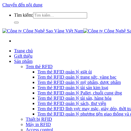
Chuyển đến nội dung
Tìm kiếm:
Trang chủ
Giới thiệu
Sản phẩm
Tem thẻ RFID
Tem thẻ RFID quản lý giặt ủi
Tem thẻ RFID quản lý trang sức, vàng bạc
Tem thẻ RFID quản lý mỹ phẩm, dược phẩm
Tem thẻ RFID quản lý tài sản kim loại
Tem thẻ RFID quản lý Pallet, chuỗi cung ứng
Tem thẻ RFID quản lý tài sản, hàng hóa
Tem thẻ RFID quản lý sách, thư viện
Tem thẻ RFID lĩnh vực may mặc, giày dép, thời tra
Tem thẻ RFID quản lý phương tiện giao thông và c
Thiết bị RFID
Máy in RFID
Access control