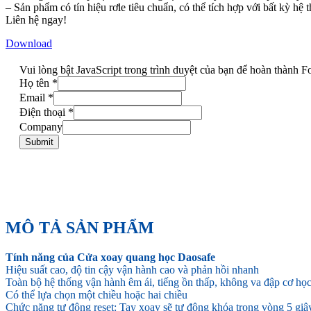
– Sản phẩm có tín hiệu rơle tiêu chuẩn, có thể tích hợp với bất kỳ hệ
Liên hệ ngay!
Download
Vui lòng bật JavaScript trong trình duyệt của bạn để hoàn thành F
Họ tên
*
Email
*
Điện thoại
*
Company
Submit
MÔ TẢ SẢN PHẨM
Tính năng của Cửa xoay quang học Daosafe
Hiệu suất cao, độ tin cậy vận hành cao và phản hồi nhanh
Toàn bộ hệ thống vận hành êm ái, tiếng ồn thấp, không va đập cơ họ
Có thể lựa chọn một chiều hoặc hai chiều
Chức năng tự động reset: Tay xoay sẽ tự động khóa trong vòng 5 giây 