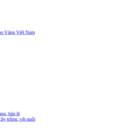
ng, bán lẻ
ây trồng, vật nuôi