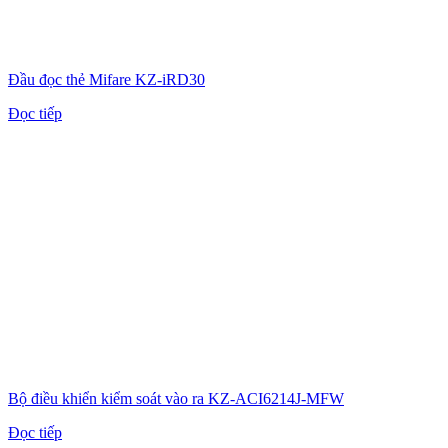
Đầu đọc thẻ Mifare KZ-iRD30
Đọc tiếp
Bộ điều khiển kiểm soát vào ra KZ-ACI6214J-MFW
Đọc tiếp