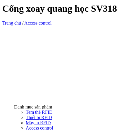
Cổng xoay quang học SV318
Trang chủ
/
Access control
Danh mục sản phẩm
Tem thẻ RFID
Thiết bị RFID
Máy in RFID
Access control