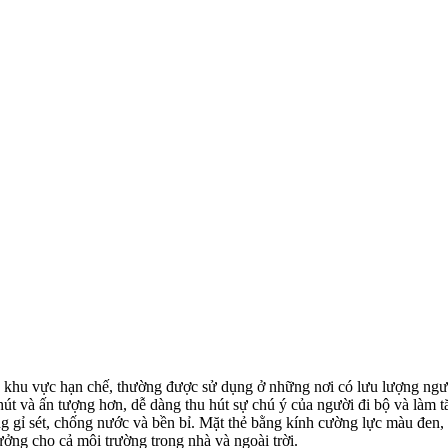
khu vực hạn chế, thường được sử dụng ở những nơi có lưu lượng người
út và ấn tượng hơn, dễ dàng thu hút sự chú ý của người đi bộ và làm 
 gỉ sét, chống nước và bền bỉ. Mặt thẻ bằng kính cường lực màu đen,
ng cho cả môi trường trong nhà và ngoài trời.