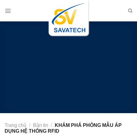
Chuyển
đến
nội
dung
Trang chủ
/
Bản tin
/
KHÁM PHÁ PHÒNG MẪU ÁP
DỤNG HỆ THỐNG RFID