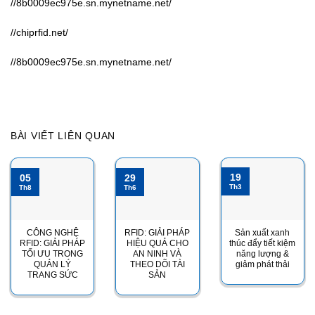
//8b0009ec975e.sn.mynetname.net/
//chiprfid.net/
//8b0009ec975e.sn.mynetname.net/
BÀI VIẾT LIÊN QUAN
19
05
29
Th3
Th8
Th6
CÔNG NGHỆ
RFID: GIẢI PHÁP
Sản xuất xanh
RFID: GIẢI PHÁP
HIỆU QUẢ CHO
thúc đẩy tiết kiệm
TỐI ƯU TRONG
AN NINH VÀ
năng lượng &
QUẢN LÝ
THEO DÕI TÀI
giảm phát thải
TRANG SỨC
SẢN