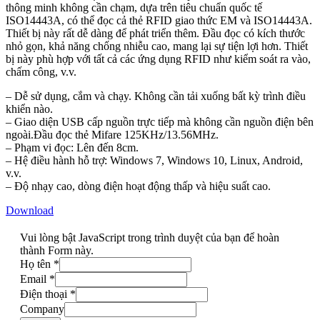
thông minh không cần chạm, dựa trên tiêu chuẩn quốc tế
ISO14443A, có thể đọc cả thẻ RFID giao thức EM và ISO14443A.
Thiết bị này rất dễ dàng để phát triển thêm. Đầu đọc có kích thước
nhỏ gọn, khả năng chống nhiễu cao, mang lại sự tiện lợi hơn. Thiết
bị này phù hợp với tất cả các ứng dụng RFID như kiểm soát ra vào,
chấm công, v.v.
– Dễ sử dụng, cắm và chạy. Không cần tải xuống bất kỳ trình điều
khiển nào.
– Giao diện USB cấp nguồn trực tiếp mà không cần nguồn điện bên
ngoài.Đầu đọc thẻ Mifare 125KHz/13.56MHz.
– Phạm vi đọc: Lên đến 8cm.
– Hệ điều hành hỗ trợ: Windows 7, Windows 10, Linux, Android,
v.v.
– Độ nhạy cao, dòng điện hoạt động thấp và hiệu suất cao.
Download
Vui lòng bật JavaScript trong trình duyệt của bạn để hoàn
thành Form này.
Họ tên
*
Email
*
Điện thoại
*
Company