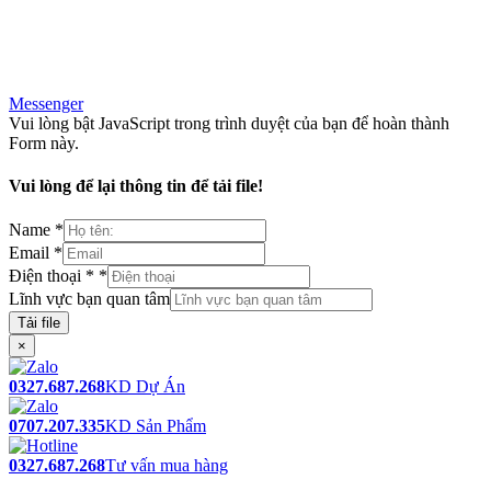
Messenger
Vui lòng bật JavaScript trong trình duyệt của bạn để hoàn thành
Form này.
Vui lòng để lại thông tin để tải file!
Name
*
Email
*
Điện thoại *
*
Lĩnh vực bạn quan tâm
Tải file
×
0327.687.268
KD Dự Án
0707.207.335
KD Sản Phẩm
0327.687.268
Tư vấn mua hàng