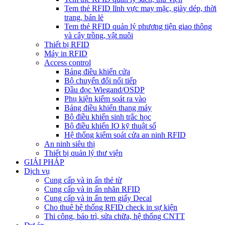
Tem thẻ RFID lĩnh vực may mặc, giày dép, thời
trang, bán lẻ
Tem thẻ RFID quản lý phương tiện giao thông
và cây trồng, vật nuôi
Thiết bị RFID
Máy in RFID
Access control
Bảng điều khiển cửa
Bộ chuyển đổi nối tiếp
Đầu đọc Wiegand/OSDP
Phụ kiện kiểm soát ra vào
Bảng điều khiển thang máy
Bộ điều khiển sinh trắc học
Bộ điều khiển IO kỹ thuật số
Hệ thống kiểm soát cửa an ninh RFID
An ninh siêu thị
Thiết bị quản lý thư viện
GIẢI PHÁP
Dịch vụ
Cung cấp và in ấn thẻ từ
Cung cấp và in ấn nhãn RFID
Cung cấp và in ấn tem giấy Decal
Cho thuê hệ thống RFID check in sự kiện
Thi công, bảo trì, sửa chữa, hệ thống CNTT