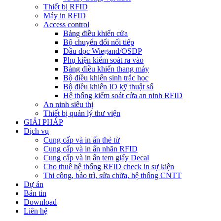
Thiết bị RFID
Máy in RFID
Access control
Bảng điều khiển cửa
Bộ chuyển đổi nối tiếp
Đầu đọc Wiegand/OSDP
Phụ kiện kiểm soát ra vào
Bảng điều khiển thang máy
Bộ điều khiển sinh trắc học
Bộ điều khiển IO kỹ thuật số
Hệ thống kiểm soát cửa an ninh RFID
An ninh siêu thị
Thiết bị quản lý thư viện
GIẢI PHÁP
Dịch vụ
Cung cấp và in ấn thẻ từ
Cung cấp và in ấn nhãn RFID
Cung cấp và in ấn tem giấy Decal
Cho thuê hệ thống RFID check in sự kiện
Thi công, bảo trì, sửa chữa, hệ thống CNTT
Dự án
Bản tin
Download
Liên hệ