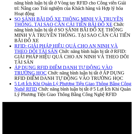
năng bình luận bị tắt
ở Vòng tay RFID cho Công viên Giải
trí: Nâng cao Trải nghiệm của Khách hàng và Hợp lý hóa
Hoạt động
SO SÁNH BÃI ĐỔ XE THÔNG MINH VÀ TRUYỀN
THỐNG. TẠI SAO CẦN CẢI TIẾN BÃI ĐỖ XE
Chức
năng bình luận bị tắt
ở SO SÁNH BÃI ĐỔ XE THÔNG
MINH VÀ TRUYỀN THỐNG. TẠI SAO CẦN CẢI TIẾN
BÃI ĐỖ XE
RFID: GIẢI PHÁP HIỆU QUẢ CHO AN NINH VÀ
THEO DÕI TÀI SẢN
Chức năng bình luận bị tắt
ở RFID:
GIẢI PHÁP HIỆU QUẢ CHO AN NINH VÀ THEO DÕI
TÀI SẢN
ÁP DỤNG RFID ĐIỂM DANH TỰ ĐỘNG VÀO
TRƯỜNG HỌC
Chức năng bình luận bị tắt
ở ÁP DỤNG
RFID ĐIỂM DANH TỰ ĐỘNG VÀO TRƯỜNG HỌC
5 Lợi Ích Khi Quản Lý Phương Tiện Giao Thông Bằng Công
Nghệ RFID
Chức năng bình luận bị tắt
ở 5 Lợi Ích Khi Quản
Lý Phương Tiện Giao Thông Bằng Công Nghệ RFID
Về chúng tôi