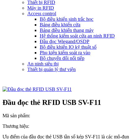
Thiết bị RFID
Máy in RFID
Access control
Bộ điều khiển sinh trắc học
Bảng điều khiển cửa
Bảng điều khiển thang máy
Hệ thống kiểm soát cửa an ninh RFID
Đầu đọc Wiegand/OSDP
Bộ điều khiển IO kỹ thuật số
Phụ kiện kiểm soát ra vào
Bộ chuyển đổi nối tiếp
An ninh siêu thị
Thiết bị quản lý thư viện
Đầu đọc thẻ RFID USB SV-F11
Mã sản phẩm:
Thương hiệu:
Ưu điểm của đầu đọc thẻ USB tần số kép SV-F11 là các mô-đun