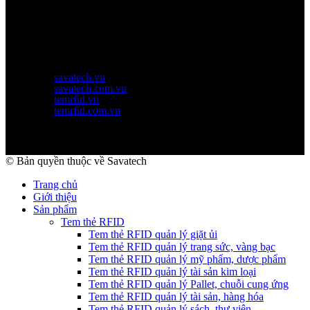
Thứ 2 - thứ 6: 8:00AM - 17:00PM
Thứ 7: 8:00AM - 12:00AM
Website Chính Của Công Ty
savatech.vn
savatech.com.vn
temrfid.vn
temrfid.com.vn
© Bản quyền thuộc về Savatech
Trang chủ
Giới thiệu
Sản phẩm
Tem thẻ RFID
Tem thẻ RFID quản lý giặt ủi
Tem thẻ RFID quản lý trang sức, vàng bạc
Tem thẻ RFID quản lý mỹ phẩm, dược phẩm
Tem thẻ RFID quản lý tài sản kim loại
Tem thẻ RFID quản lý Pallet, chuỗi cung ứng
Tem thẻ RFID quản lý tài sản, hàng hóa
Tem thẻ RFID quản lý sách, thư viện