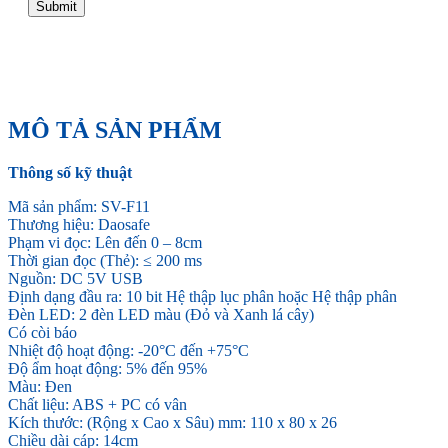
Submit
MÔ TẢ SẢN PHẨM
Thông số kỹ thuật
Mã sản phẩm: SV-F11
Thương hiệu: Daosafe
Phạm vi đọc: Lên đến 0 – 8cm
Thời gian đọc (Thẻ): ≤ 200 ms
Nguồn: DC 5V USB
Định dạng đầu ra: 10 bit Hệ thập lục phân hoặc Hệ thập phân
Đèn LED: 2 đèn LED màu (Đỏ và Xanh lá cây)
Có còi báo
Nhiệt độ hoạt động: -20°C đến +75°C
Độ ẩm hoạt động: 5% đến 95%
Màu: Đen
Chất liệu: ABS + PC có vân
Kích thước: (Rộng x Cao x Sâu) mm: 110 x 80 x 26
Chiều dài cáp: 14cm