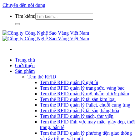
Chuyển đến nội dung
Tìm kiếm:
Trang chủ
Giới thiệu
Sản phẩm
Tem thẻ RFID
Tem thẻ RFID quản lý giặt ủi
Tem thẻ RFID quản lý trang sức, vàng bạc
Tem thẻ RFID quản lý mỹ phẩm, dược phẩm
Tem thẻ RFID quản lý tài sản kim loại
Tem thẻ RFID quản lý Pallet, chuỗi cung ứng
Tem thẻ RFID quản lý tài sản, hàng hóa
Tem thẻ RFID quản lý sách, thư viện
Tem thẻ RFID lĩnh vực may mặc, giày dép, thời
trang, bán lẻ
Tem thẻ RFID quản lý phương tiện giao thông
và cây trồng, vật nuôi