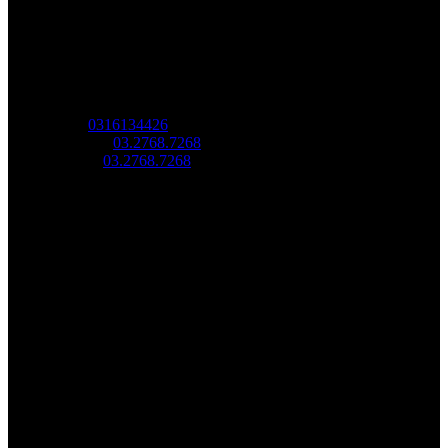
Công Ty Công Nghệ
Sao Vàng Việt Nam
Địa chỉ: Tầng trệt, Tòa Nhà 8, Công Viên Phần Mềm Quang
Trung, Phường Trung Mỹ Tây, HCM.
MST:
0316134426
Tel/ Zalo:
03.2768.7268
Hotline:
03.2768.7268
Email: saovang@savatech.vn
Facebook
Youtube