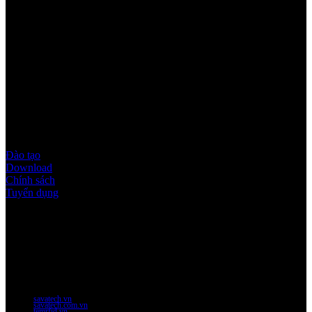
Quy định & Chính sách
Đào tạo
Download
Chính sách
Tuyển dụng
Thời gian làm việc
Thứ 2 - thứ 6: 8:00AM - 17:00PM
Thứ 7: 8:00AM - 12:00AM
Website Chính Của Công Ty
savatech.vn
savatech.com.vn
temrfid.vn