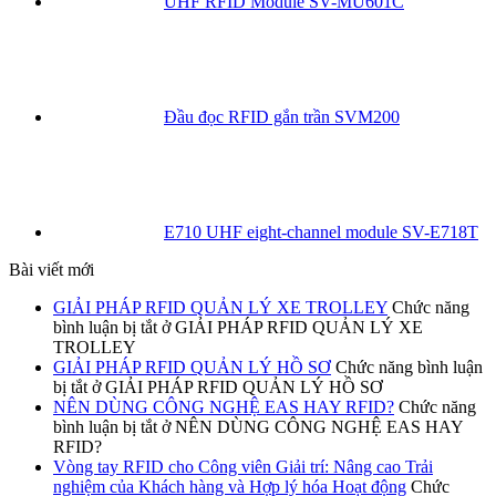
UHF RFID Module SV-MU601C
Đầu đọc RFID gắn trần SVM200
E710 UHF eight-channel module SV-E718T
Bài viết mới
GIẢI PHÁP RFID QUẢN LÝ XE TROLLEY
Chức năng
bình luận bị tắt
ở GIẢI PHÁP RFID QUẢN LÝ XE
TROLLEY
GIẢI PHÁP RFID QUẢN LÝ HỒ SƠ
Chức năng bình luận
bị tắt
ở GIẢI PHÁP RFID QUẢN LÝ HỒ SƠ
NÊN DÙNG CÔNG NGHỆ EAS HAY RFID?
Chức năng
bình luận bị tắt
ở NÊN DÙNG CÔNG NGHỆ EAS HAY
RFID?
Vòng tay RFID cho Công viên Giải trí: Nâng cao Trải
nghiệm của Khách hàng và Hợp lý hóa Hoạt động
Chức