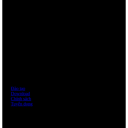
Youtube
Quy định & Chính sách
Đào tạo
Download
Chính sách
Tuyển dụng
Thời gian làm việc