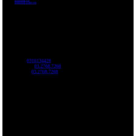
temrfid.com.vn
Về chúng tôi
Công Ty Công Nghệ
Sao Vàng Việt Nam
Địa chỉ: Địa chỉ: Tầng trệt, Tòa Nhà 8, Công Viên Phần Mềm
Quang Trung, Phường Trung Mỹ Tây, HCM.
MST:
0316134426
Tel/ Zalo:
03.2768.7268
Hotline:
03.2768.7268
Email: saovang@savatech.vn
Facebook